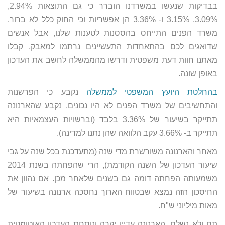
בבדיקות שנעשו במשרדנו הוברר כי גם התוצאות 2.94%,
3.09%, 3.15% ו- 3.36% הן אפשריות וכי החוק כלל לא ברור.
משרד הפנים התייחס בהססנות לטענות שלנו, אבל אנשים
שדואגים לכם בהתאחדות התעשיינים נרתמו למאבק, קבלו
מאתנו חוות דעת משפטית ודרשו מהממשלה לחשב את העדכון
באופן שונה.
בהחלטת היועץ המשפטי לממשלה
נקבע כי הפרשנות
והתחשיבים של משרד הפנים לא היו נכונים. נקבע שהארנונה
תתייקר בשיעור של 3.36% בלבד (וברשויות העצמאיות היא
תתייקר ב- 3.66% עקב הלוואה שהן נתנו למדינה).
מאחר והארנונה משורשרת מדי שנה (מתעדכנת בכל שנה על גבי
שיעור העדכון של השנה הקודמת), הרי שהפחתה בשנת 2014
משמעותה הפחתה דומה גם בשנים שלאחר מכן. אם נהוון את
החיסכון הזה נמצא שבטווח הארוך נחסכה ארנונה בשיעור של
מאות מיליוני ש"ח.
תם ולא נשלם. הארנונה עדיין יקרה ונוסחת העדכון האוטומטית