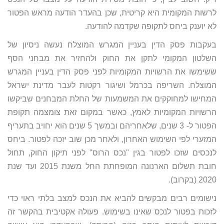
לרשות המקומית היא קריטית, שכן בהעדר הודעה מראש הפטור
לא יוענק ביחס לתקופה שקדמה להודעה.
בעקבות פסק הדין בעניין המגרש המוצלח נעשה ניסיון של
השלטון המקומי לתקן את החוק ולהחזיר את מבחני הסף
ששימשו את הרשויות המקומיות לפני פסק הדין בעניין המגרש
המוצלח. השריפה בכרמל ושיגור רקטות לעבר מדינת ישראל
המחישו למחוקקים את המשמעות של החלת המבחנים שביקשו
הרשויות המקומיות לאמץ, כאשר במקום זאת צומצמה תקופת
הפטור ל- 3 שנים, שלאחריהם ובמשך 5 שנים הוא יחויב בתעריף
המזערי לפי השימוש האחרון, ולאחר מכן שוב יזכה לפטור. ביחס
לנכסים שזכו לפטור בגין "נכס הרוס" לפני תיקון החוק, תחול
חובת תשלום הארנונה המופחתת החל משנת 2015 ועד שנת
2020 (בקרוב).
נישומים רבים מבקשים להביא את הנכס למצב בלתי ראוי כדי
לזכות בפטור לנכס שאינו בשימוש. פעולה אקטיבית בהקשר זה