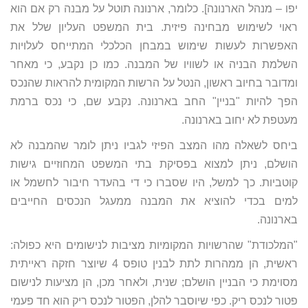
יפו – מנהל הארנונה]. כלומר, ארנונה תוטל על מבנה רק אם הוא
ראוי לשימוש מבחינה פיזית. בית המשפט העליון שלל את
האפשרות לעשות שימוש במבחן הכלכלי המתייחס לעלויות
השלמת הבניה או לשוויו של המבנה. כמו כן נקבע, כי מאחר
ומדובר בחיוב ראשון, הנטל על הרשות המקומית להראות שהנכס
הפך להיות "בניין" החב בארנונה. נקבע שם, כי נכס ברמת
מעטפת לא יחוב בארנונה.
ביחס לשאלה מהו המצב הפיזי לגביו ניתן לומר שהמבנה לא
הושלם, ניתן למצוא בפסיקת בתי המשפט המחוזיים גישות
קוטביות. כך למשל, היו שסברו כי די בהעדר חיבור לחשמל או
למים בכדי להוציא את המבנה ממעגל הנכסים החייבים
בארנונה.
"המלכודת" שהרשויות המקומיות מציבות לנישומים היא כפולה:
ראשית, הן ממהרות לתת לבנין טופס 4 שיוצר חזקה ראייתית
מסוימת כי הבניין הושלם; שנית, ולאחר מכן, הן מציעות לנישום
פטור לנכס ריק. כפי שיוסבר להלן, הפטור לנכס ריק הוא חד פעמי