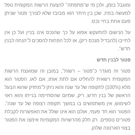
ומוגבל בזמן, ולכן מי ש"מתפתה" להצעת הרשות המקומית נופל
למעשה בפח, שכן בין היתר הוא מבזבז שלא לצורך פטור שניתן
פעם אחת בחיי נכס.
על הנישום להתעקש אפוא על כך שהנכס אינו בניין ועל כן אין
לחייבו (להבדיל מנכס ריק), או לכל הפחות להסכים ל"הנחה לבנין
חדש".
פטור לבנין חדש
פטור זה מוגדר כ"פטור – רשות", במובן זה שמועצת הרשות
המקומית רשאית להחליט אם לתת אותו, אם לאו. הפטור הוא
מלא (100%) לתקופה של עד שנה והוא ניתן ל"מחזיק שהוא הבעל
הראשון של בנין חדש, ריק, שמיום שהסתיימה בנייתו והוא ראוי
לשימוש, אין משתמשים בו במשך תקופה רצופה של עד שנה".
הפטור הוא חד פעמי, אולם הוא אינו שולל את האפשרות לקבלת
פטורים נוספים. רק חלק מהרשויות המקומיות אימצו את הפטור
בצווי הארנונה שלהן.