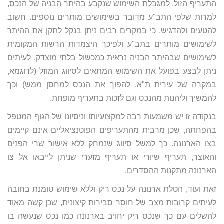
התעריף הזול, למגבלת השימוש שנקבע בהיתר הבניה של הנכס,
למרות שלפי התב"ע מדובר בשימושים מותרים נוספים. חשוב
להטעים ולהדגיש, כי במקרים רבים ניתן בנקל לתקן את ההיתר
לשימושים מותרים בתב"ע ולפיכך היצמדות הרשות המקומית
לשימושים שבהיתר הבניה נראית כמכשול בלתי מוצדק. לעיתים
ניתן לבצע בפועל את השימוש המתאים לסיווג המוזל (לדוגמא,
במקרה של עירית ת"א, להפוך את הנכס למחסן ממש) וכך
להמשיך וליהנות מהנכס וגם לזכות בתעריף מופחת.
בנקודה זו יש משמעות רבה למקצועיותו וניסיונו של הגוף המטפל
בהפחתה, שכן מרבית מהתעריפים הפוטנציאליים אינם קיימים
בצו הארנונה. כך למשל סיווג שנמחק ללא אישור שרי הפנים
והאוצר, תעריף שיורי או תעריף מזערי שניתן לייבאו אל צו
הארנונה מתקנות ההסדרים.
זאת ועוד, הטלת ארנונה על נכס ריק וללא שימוש טומנת בחובה
לעיתים קרובות מצב של חוסר סבירות קיצונית, שכן קשה מאוד
להשלים עם כך שנכס ריק יחויב בארנונה כמו נכס שנעשה בו