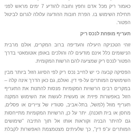
כאמור ריק מכל אדם וחפץ וחובה להודיע 7 ימים מראש לפני
תחילת השימוש בו. הפרת חובות ההודעה עלולה לגרום לביטול
הפטור.
תעריף מופחת לנכס ריק
זוהי הטכניקה היעילה והעדיפה ברוב המקרים, אולם מרבית
הנישומים כלל אינם מודעים לה והולכים באופן אוטומאטי בדרך
הפטור לנכס ריק שמציעה להם הרשות המקומית.
הפסיקה קבעה כי יש לחייב נכס ריק לפי הסיווג הזול ביותר מבין
השימושים המותרים על-פי דין. ואולם, גם כאן הדרך אינה קלה –
במקרים רבים הרשויות המקומיות מנסות להתנות את התעריף
הזול באפשרות פיזית או מעשית לעשות את השימוש המקנה
תעריף מוזל (למשל, בתל-אביב, סטודיו של ציירים או פסלים,
מחסן או בית תוכנה). יתר על כן, הרשויות המקומיות מתייחסות
גם להיתר הבניה וקוראות אותו אל תוך התיבה "שימושים
המותרים ע"פ דין", כך שלעיתים מצטמצמת האפשרות לקבלת