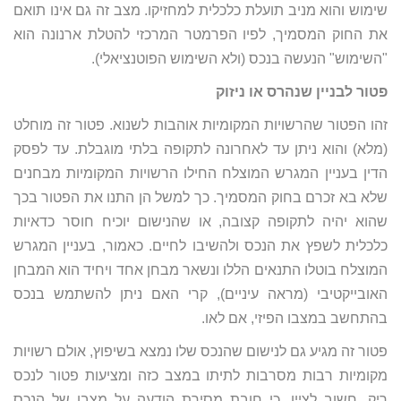
שימוש והוא מניב תועלת כלכלית למחזיקו. מצב זה גם אינו תואם
את החוק המסמיך, לפיו הפרמטר המרכזי להטלת ארנונה הוא
"השימוש" הנעשה בנכס (ולא השימוש הפוטנציאלי).
פטור לבניין שנהרס או ניזוק
זהו הפטור שהרשויות המקומיות אוהבות לשנוא. פטור זה מוחלט
(מלא) והוא ניתן עד לאחרונה לתקופה בלתי מוגבלת. עד לפסק
הדין בעניין המגרש המוצלח החילו הרשויות המקומיות מבחנים
שלא בא זכרם בחוק המסמיך. כך למשל הן התנו את הפטור בכך
שהוא יהיה לתקופה קצובה, או שהנישום יוכיח חוסר כדאיות
כלכלית לשפץ את הנכס ולהשיבו לחיים. כאמור, בעניין המגרש
המוצלח בוטלו התנאים הללו ונשאר מבחן אחד ויחיד הוא המבחן
האובייקטיבי (מראה עיניים), קרי האם ניתן להשתמש בנכס
בהתחשב במצבו הפיזי, אם לאו.
פטור זה מגיע גם לנישום שהנכס שלו נמצא בשיפוץ, אולם רשויות
מקומיות רבות מסרבות לתיתו במצב כזה ומציעות פטור לנכס
ריק. חשוב לציין, כי חובת מסירת הודעה על מצבו של הנכס