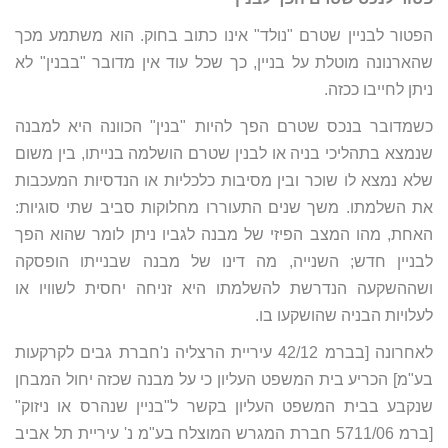
הפטור לבניין שטרם "נולד" אינו כתוב בחוק. הוא משתמע מכך
שהארנונה מוטלת על בניין, כך שכל עוד אין מדובר "בבנין" לא
ניתן לחייבו ככזה.
כשמדובר בנכס שטרם הפך להיות "בנין" הכוונה היא למבנה
שנמצא בתהליכי בניה או לבנין שטרם הושלמה בנייתו, בין משום
שלא נמצא לו שוכר ובין מסיבות כלכליות או הנדסיות המעכבות
את השלמתו. משך שנים התעוררו מחלוקות סביב שתי סוגיות:
האחת, מהו המצב הפיזי של מבנה לגביו ניתן לומר שהוא הפך
לבניין חדש; השנייה, מה דינו של מבנה שבנייתו הופסקה
ושההשקעה הנדרשת להשלמתו היא זניחה יחסית לשוויו או
לעלויות הבניה שהושקעו בו.
לאחרונה [בברמ 42/12 עיריית הרצליה נ'חברת גבים לקרקעות
בע"מ] הכריע בית המשפט העליון כי על מבנה שכזה יחול המבחן
שנקבע בבית המשפט העליון בקשר ל"בניין שנהרס או ניזוק"
[ברמ 5711/06 חברת המגרש המוצלח בע"מ נ' עיריית תל אביב