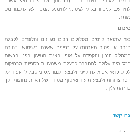
דורשת לעיתים היתר בניה (הריסה), שבהעדרו היא עשויה
להיחשב לניסיון בלתי לגיטימי להימנע ממס, ולא לתכנון מס
מותר.
סיכום
כפי שתואר קיימים מסלולים רבים מגוונים וחלופיים לקבלת
הנחה או פטור מארנונה על בניינים שאינם בשימוש. בחירת
המסלול הנכון והקפדה על אופן הצגת הטיעון בפני הרשות
המקומית עלולה להתברר כבעלת משמעויות כספיות מרחיקות
לכת. כדאי אפוא להתייעץ ולבצע תכנון מס מיטבי, להקפיד על
הפרוצדורות ולבצע תיעוד ואיסוף מסודר של ראיות נחוצות תוך
כדי התהליך.
צרו קשר
שם: