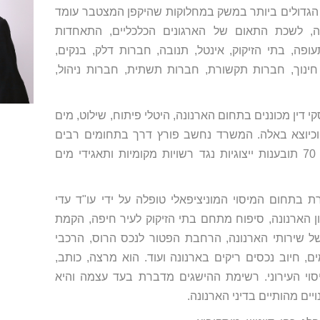
ם הגדולים ביותר במשק במחלוקות שהיקפן המצטבר עומד
, לשכת התאום של הארגונים הכלכליים, התאחדות
ופה, בתי הזיקוק, אינטל, תנובה, חברות דלק, בנקים,
חינוך, חברות תקשורת, חברות תשתית, חברות ניהול,
י דין מכוננים בתחום הארנונה, היטלי פיתוח, שילוט, מים
 וכיוצא באלה. המשרד נחשב פורץ דרך בתחומים רבים
ועו"ד עדי מוסקוביץ הגיש למעלה מ- 70 תובענות ייצוגיות נגד רשויות מקומיות ותאגידי מים
בתחום המיסוי המוניציפאלי טופלה על ידי עו"ד עדי
ן הארנונה, סיפוח מתחם בתי הזיקוק לעיר חיפה, הקמת
ל שירותי הארנונה, הרחבת הפטור לנכס הרוס, הרכבי
, חיוב נכסים ריקים בארנונה ועוד. הוא מרצה, כותב,
סוי העירוני. רשימת ההישגים מדברת בעד עצמה והיא
ים מהותיים בדיני הארנונה.