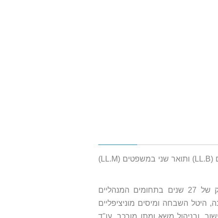
עו"ד תמר הירשנברגר היא בוגרת תואר ראשון במשפטים (LL.B) ותואר שני במשפטים (LL.M)
עו"ד הירשנברגר מתמחה במיסוי מוניציפלי ובעלת ותק של 27 שנים בתחומים המנהליים
נה, היטל השבחה ומיסים מוניציפליים
שור, ובניהול משא ומתן מורכב. עו"ד