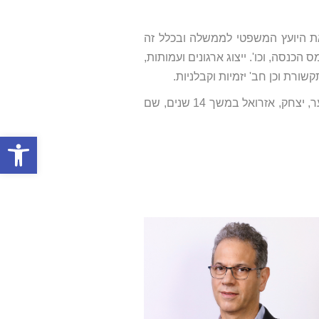
את היועץ המשפטי לממשלה ובכלל זה
נסה, וכו'. ייצוג ארגונים ועמותות,
שורת וכן חב' יזמיות וקבלניות.
לפני ייסוד המשרד הייתה שותפה במשרד עורכי דין א. סער, יצחק, אזרואל במשך 14 שנים, שם
פתח סרגל