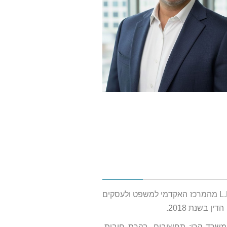
עו"ד סיגל אבישר הינה בוגרת תואר ראשון במשפטים L.L.B מהמרכז האקדמי למשפט ולעסקים
 בשנת 2018.
שרד קרי: תחשיבים, בקרת חובות,