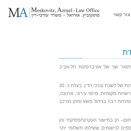
צור קשר
דת
תואר שני של אוניברסיטת תל-אביב
מוסמכת כמגשרת, מוסמכת כנוטריון, חברה במוסד לבוררות של לשכת עורכי הדין. בעלת כ- 30
יות מקומיות, מיסוי עירוני, ארנונה,
ומחיות רבה בניהול משא ומתן מורכב
ום– הן במישור העקרוני/פסיקתי והן
פים לנישומים ששילמו תשלומי יתר