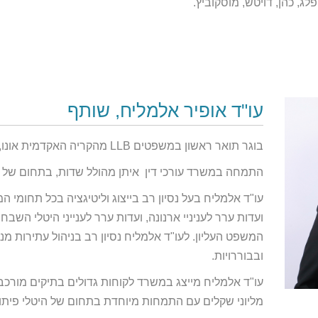
ג, כהן, דויטש, מוסקוביץ.
עו"ד אופיר אלמליח, שותף
בוגר תואר ראשון במשפטים LLB מהקריה האקדמית אונו, וחבר לשכת עורכי הדין משנת 2014.
התמחה במשרד עורכי דין איתן מהולל שדות, בתחום של מ
עו"ד אלמליח בעל נסיון רב בייצוג וליטיגציה בכל תחומי המי
ועדות ערר לעניניי ארנונה, ועדות ערר לענייני היטלי השבח
המשפט העליון. לעו"ד אלמליח נסיון רב בניהול עתירות מנה
ובבוררויות.
עו"ד אלמליח מייצג במשרד לקוחות גדולים בתיקים מורכ
מליוני שקלים עם התמחות מיוחדת בתחום של היטלי פיתו