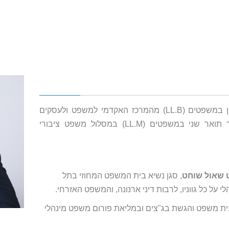
עו"ד עידן שרון הוא בוגר תואר ראשון במשפטים (LL.B) מהמרכז האקדמי למשפט ולעסקים
בר"ג (מצטיין דיקן שנים ב'-ד') ובוגר תואר שני במשפטים (LL.M) במסלול משפט ציבורי
 שאול שוחט
, סגן נשיא בית המשפט המחוזי בתל
 על כל גווניו, לרבות דיני ארנונה, והמשפט האזרחי.
ית משפט והגשת בג"צים ובמליאת פורום משפט מינהלי