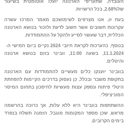
העובדה, שתעריפי
הארנונה יועלו אוטומטית בשיעור
של2.68%, בכל הרשויות.
בעת זו, אנו מצרפים לשימושכם מאמר המרכז עשרה
עקרונות חשובים אשר חשוב לדעת ולזכור בנושא הארנונה
הכללית, דבר שעשוי לסייע ולהקל על ההתמודדות.
בנוסף, כהערכות לקראת חיובי 2024 נקיים ביום חמישי ה-
11.1.2024, בשעה 11:00, וובינר בזום בנושא ארנונה
והיטלים.
בוובינר יוענקו
כלים מעשיים להתמודדות עם הארנונה
בתקופת משבר ובכלל, כן נעסוק בדרכים הקיימות להפחתת
היטלי פיתוח ונספק עצות מעשיות לחיסכון בתחום המיסוי
המוניציפלי.
ההשתתפות בוובינר היא ללא עלות, אך כרוכה בהרשמה
מראש, שכן מספר המקומות מוגבל. הזמנה תשלח בנפרד
בימים הקרובים.