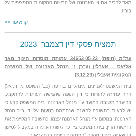
מאד להכיר את צו הארנונה של הרשות המקומית הספציפית על
בוריו.
קרא עוד >>
תמצית פסקי דין דצמבר 2023
עת"מ (חיפה) 34653-05-23 עמותת מוסדות חינוך מאר
אליאס – אעבלין (ע"ר) נ' מנהל הארנונה של המועצה
המקומית אעבלין (3.12.23)
בית המשפט לעניינים מינהליים בחיפה (כב' השופט מ' רניאל)
דחה עתירה להורות כי דין השגה שהגישה העותרת להתקבל,
בהיעדר תשובה במועד ע"י מנהל הארנונה. בית המשפט קבע כי
יש לראות בתשובה להשגה שנחתמה
בטעות
על ידי ב"כ מנהל
הארנונה, במקום ע"י מנהל הארנונה עצמו, כתשובה המקיימת את
דרישות הדין. בית המשפט ציין כי הגשת העתירה במקביל לטיעון
בנושא זה בערר מהווה "התנהלות דיונית בלתי-ראויה".