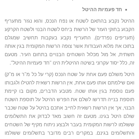
חד פעמיות ההיטל
ההיטל נקבע בהתאם לשטח או נפח הנכס, והוא נגזר מתעריף
הקבוע בחוקי העזר של הרשות ביחס לשטח הבנוי ולשטח הקרקע
(תעריפים נפרדים). התעריף נקבע בעקבות תחשיב שמגלם
בתוכו את מלוא העבודות אשר צופה הרשות המקומית בגין אותה
תשתית, אל מול מכלול השטחים הבנויים בתחום העיר. מטעם
זה, כלל יסוד עקרוני בשיטה ההיטלית הינו "חד פעמיות ההיטל".
היטל משולם פעם אחת על שטח הנכס (קרי על כל מ"ר או מ"ק)
ואם שילמתם אותו פעם אחת, אין הרשות רשאית להטילו ולגבותו
פעם נוספת בגין אותו שטח. מטבע הדברים, מקום בו קיימת
תוספת בנייה תדרשו לשלם את הפרש ההיטל על תוספת השטח
הבנוי, אך אין הרשות רשאית לחייב אתכם בהיטל על שטח שכבר
שולם היטל בגינו. מטעם זה חשוב מאד לבדוק את התשלומים
ששולמו לרשות המקומית בעבר ולבצע ניתוח מקיף של השטחים
והתשלומים בגינם. במקרים רבים מדובר בתשלומים ששולמו