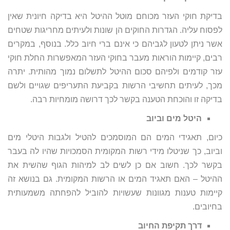
בדיקת חוקי העזר מכוחם מוטל ההיטל היא בדיקה חיונית שאין
לפסוח עליה. הגדרות החוקים הן שונות ולעיתים מחריגות שטחים
אשר ניתן לטעון לגביהם כי אינם ברי חיוב כלל. בנוסף, במקרים
רבים, קיימות הוראות מעבר בחוקי העזר המאפשרות החלת חוקי
עזר קודמים ולפיהם סכום ההיטל לתשלום נמוך מהותית. יתרה
מכך, לעיתים תחשיבי הרשות בקביעת התעריפים שגויים ולשם
בדיקה זו והוכחת הטענה בקשר לכך דרושה מומחיות רבה.
היטל מים וביוב
כיום, תאגידי המים הם המוסמכים להטיל ולגבות היטלי מים
וביוב, כך שניטלו מידי רשות המקומית הסמכויות שהיו לה בעבר
בקשר לכך. חשוב אם כן לשים לב למיהות הגוף שהשית את
ההיטל – האם תאגיד המים או הרשות המקומית. גם בנושא זה
קיימות טענות מגוונות שעשויות להוביל להפחתה משמעותית
בחיובים.
דרך תקיפת החיוב