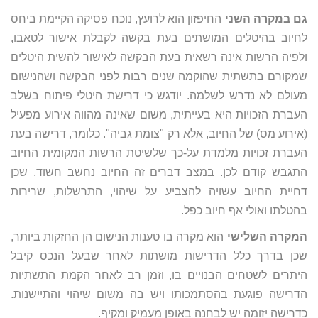
גם במקרה השני
החיפזון הוא לרועץ, נוכח פסיקה הקיימת ביחס
לחיוב בהיטלים המושתים בעת בקשה לקבלת אישור לטאבו,
ולפיה הרשות אינה רשאית בעת הבקשה לאישור להשית היטלים
שמקורם בתשתית שהוקמה שנים רבות לפני הבקשה ושהנישום
מעולם לא נדרש לשלמה. יודגש כי דרישת היטלי פיתוח בשלב
העברת הזכויות היא בעייתית, משום שאינה מהווה אירוע מפעיל
(אירוע מס) של החיוב, אלא רק "צומת גביה". כלומר, דרישה בעת
העברת זכויות מלמדת על-כך שלשיטת הרשות המקומית החיוב
התגבש קודם לכן. במצב דברים זה החיוב נחשב חשוד, שכן
דחיית החיוב עשויה להצביע על שיהוי, התרשלות, שרירות
בהטלתו ואולי אף חיוב כפל.
המקרה השלישי
הוא מקרה בו טענות הנישום הן החזקות ביותר,
שכן בדרך כלל הדרישות מושתות לאחר שבעל הנכס קיבל
היתרים לשטחים הבנויים בו, וזמן רב לאחר הקמת התשתיות
הדרישה פוגעת בהסתמכותו ויש בה משום שיהוי והתיישנות.
כדרישה יזומה יש לבחנה באופן מעמיק ומקיף.