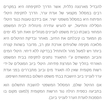
להבדיל מארנונה כללית, אשר הדרך לתקיפתה היא במקרים
רבים במסלול מקצועי של ועדת ערר, הדרך לתקיפת היטלי
הפיתוח היא במסלול משפטי ישיר. אם בידכם טענות כנגד היטלי
הסלילה והתיעול, יש להגיש עתירה מינהלית לבית המשפט
המחוזי בשבתו כבית משפט לעניינים מנהליים וזאת תוך 45 ימים
מן המועד בו קיבלתם את החיוב. מאחר ובדיקת ההיטלים היא
מלאכה מקיפה שלעיתים אורכת זמן רב, מדובר בשהות קצרה
ביותר ויש לפעול מהר ולהתחיל בבדיקה ללא דיחוי. היטלי המים
והביוב המושתים ע"י התאגיד נתונים לתקיפה בבית המשפט
האזרחי בהליך של המרצת פתיחה. היטלי ביוב המוטלים על-ידי
רשות מקומית שאין לה תאגיד מים וביוב מתבררים בפני ועדת
ערר לענייני ביוב היושבת בבתי משפט השלום במחוזות השיפוט.
אם ההיטל שולם, המסלול המשפטי להשבת התשלום הוא
בתביעה כספית רגילה נגד הרשות המקומית (למעט מקום בו
הסמכות לועדת הערר לענייני ביוב).