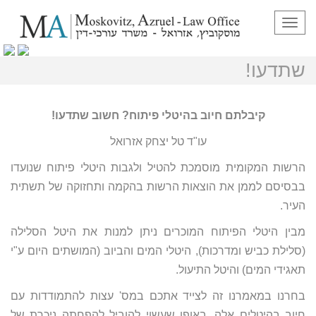
תפריט
קיבלתם חיוב בהיטלי פיתוח? חשוב
שתדעו!
קיבלתם חיוב בהיטלי פיתוח? חשוב שתדעו!
עו"ד טל יצחק אזרואל
הרשות המקומית מוסמכת להטיל ולגבות היטלי פיתוח שנועדו
בבסיסם לממן את הוצאות הרשות בהקמה ותחזוקה של תשתית
העיר.
מבין היטלי הפיתוח המוכרים ניתן למנות את היטל הסלילה
(סלילת כביש ומדרכות), היטלי המים והביוב (המושתים היום ע"י
תאגידי המים) והיטל התיעול.
בחרנו במאמרנו זה לצייד אתכם במס' עצות להתמודדות עם
חיוב בהיטלים אלה, באופן שעשוי להוביל להפחתה ניכרת של