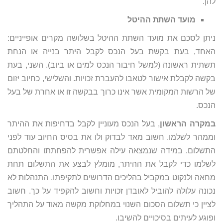
להן.
מועד השתת ההיטל
ניתן לסכם את מועד השתת ההיטל בשלושה מקרים אופייניים:
האחד, בעת בקשת בעל הנכס לקבל היתר בנייה או הנחת
תשתית ראשונה (למשל חיבור הנכס למים או ביוב). השני, בעת
בקשה לקבלת אישור לטאבו להעברת זכויות. והשלישי, כחיוב יזום
של הרשות המקומית אשר אינו כרוך בבקשה זו או אחרת של בעל
הנכס.
במקרה הראשון
, בעל הנכס מעוניין לקבל בדחיפות את ההיתר
וממהר לשלמו. חשוב מאד לבדוק ולו את בסיס החיוב עוד לפני
התשלום. במידה שנמצאה עילה אפשרית להפחתתו והחלטתם
לשלמו כדי לקבל את ההיתר, מומלץ לבצע את התשלום תחת
מחאה ולנקוט במקביל בהליכים הדרושים לתקיפתו. התנהלות לא
נכונה עלולה להוביל לאובדן זכויות וחשוב להקפיד על כך. חשוב
לציין כי תשלום הסכום השנוי במחלוקת מקשה מאוד על התהליך
ופוגע לעיתים בסיכויים להשיבו.