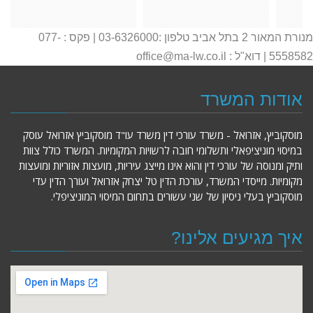
מנורת המאור 2 בתל אביב טלפון :03-6326000 | פקס : 077-
5558582 | דוא"ל : office@ma-lw.co.il
אודות המשרד
מוסקוביץ, אזרואל - משרד עורכי דין משרד עו"ד מוסקוביץ אזרואל עוסק
במיסוי מוניציפאלי ותשלומי חובה לרשויות המקומיות. המשרד כולל צוות
ותיק ומנוסה של עורכי דין והוא אינו מייצג עיריות, מועצות אזוריות ומועצות
מקומיות. מייסדי המשרד, עורכת הדין טל יצחק אזרואל ועורך הדין עדי
מוסקוביץ בעלי ניסיון של שני עשורים בתחום המיסוי המוניציפלי.
איך מגיעים אלינו?