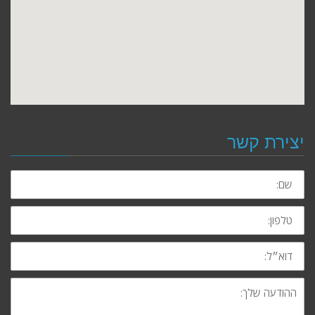
יצירת קשר
שם:
טלפון:
דוא״ל:
ההודעה
שלך: