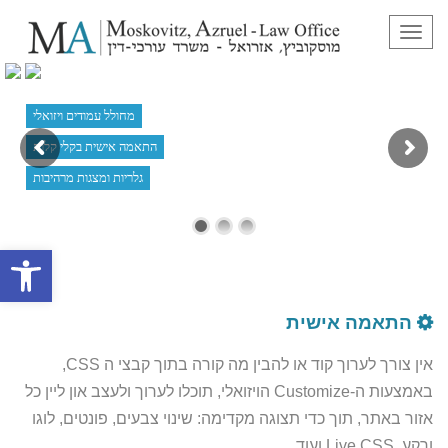
תפריט
מחולל עמודים ויזואלי
התאמה אישית בקלי קלות
גלריות ומצגות מרהיבות
פתח סרגל
התאמה אישית
אין צורך לערוך קוד או להבין מה קורה בתוך קבצי ה CSS,
באמצעות ה-Customize הויזואלי, תוכלו לערוך ולעצב און ליין כל
אזור באתר, תוך כדי תצוגה מקדימה: שינוי צבעים, פונטים, לוגו
ורקע, Live CSS ועוד...