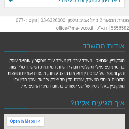
כיצד ניתן להתקין ערכת עיצוב?
מנורת המאור 2 בתל אביב טלפון :03-6326000 | פקס : 077-
5558582 | דוא"ל : office@ma-lw.co.il
אודות המשרד
מוסקוביץ, אזרואל - משרד עורכי דין משרד עו"ד מוסקוביץ אזרואל עוסק
במיסוי מוניציפאלי ותשלומי חובה לרשויות המקומיות. המשרד כולל צוות
ותיק ומנוסה של עורכי דין והוא אינו מייצג עיריות, מועצות אזוריות ומועצות
מקומיות. מייסדי המשרד, עורכת הדין טל יצחק אזרואל ועורך הדין עדי
מוסקוביץ בעלי ניסיון של שני עשורים בתחום המיסוי המוניציפלי.
איך מגיעים אלינו?