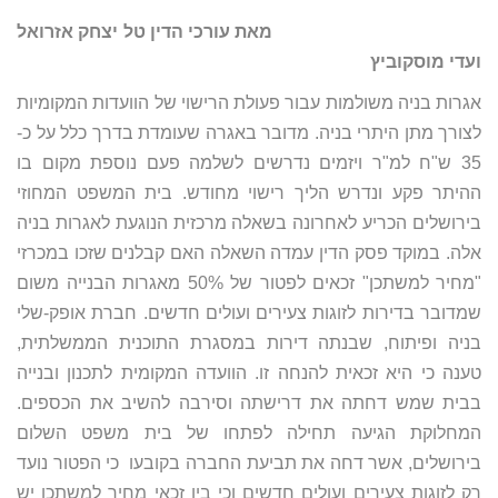
מאת עורכי הדין טל יצחק אזרואל
ועדי מוסקוביץ
אגרות בניה משולמות עבור פעולת הרישוי של הוועדות המקומיות
לצורך מתן היתרי בניה. מדובר באגרה שעומדת בדרך כלל על כ-
35 ש"ח למ"ר ויזמים נדרשים לשלמה פעם נוספת מקום בו
ההיתר פקע ונדרש הליך רישוי מחודש. בית המשפט המחוזי
בירושלים הכריע לאחרונה בשאלה מרכזית הנוגעת לאגרות בניה
אלה. במוקד פסק הדין עמדה השאלה האם קבלנים שזכו במכרזי
"מחיר למשתכן" זכאים לפטור של 50% מאגרות הבנייה משום
שמדובר בדירות לזוגות צעירים ועולים חדשים. חברת אופק-שלי
בניה ופיתוח, שבנתה דירות במסגרת התוכנית הממשלתית,
טענה כי היא זכאית להנחה זו. הוועדה המקומית לתכנון ובנייה
בבית שמש דחתה את דרישתה וסירבה להשיב את הכספים.
המחלוקת הגיעה תחילה לפתחו של בית משפט השלום
בירושלים, אשר דחה את תביעת החברה בקובעו כי הפטור נועד
רק לזוגות צעירים ועולים חדשים וכי בין זכאי מחיר למשתכן יש