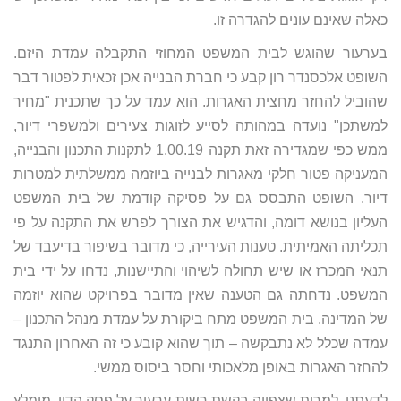
כאלה שאינם עונים להגדרה זו.
בערעור שהוגש לבית המשפט המחוזי התקבלה עמדת היזם.
השופט אלכסנדר רון קבע כי חברת הבנייה אכן זכאית לפטור דבר
שהוביל להחזר מחצית האגרות. הוא עמד על כך שתכנית "מחיר
למשתכן" נועדה במהותה לסייע לזוגות צעירים ולמשפרי דיור,
ממש כפי שמגדירה זאת תקנה 1.00.19 לתקנות התכנון והבנייה,
המעניקה פטור חלקי מאגרות לבנייה ביוזמה ממשלתית למטרות
דיור. השופט התבסס גם על פסיקה קודמת של בית המשפט
העליון בנושא דומה, והדגיש את הצורך לפרש את התקנה על פי
תכליתה האמיתית. טענות העירייה, כי מדובר בשיפור בדיעבד של
תנאי המכרז או שיש תחולה לשיהוי והתיישנות, נדחו על ידי בית
המשפט. נדחתה גם הטענה שאין מדובר בפרויקט שהוא יוזמה
של המדינה. בית המשפט מתח ביקורת על עמדת מנהל התכנון –
עמדה שכלל לא נתבקשה – תוך שהוא קובע כי זה האחרון התנגד
להחזר האגרות באופן מלאכותי וחסר ביסוס ממשי.
לדעתנו, למרות שצפויה בקשת רשות ערעור על פסק הדין, מומלץ