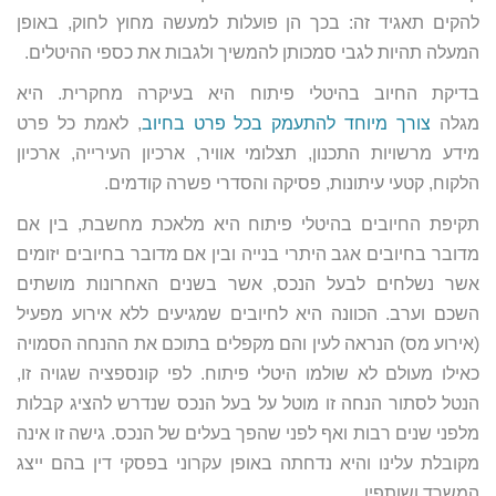
להקים תאגיד זה: בכך הן פועלות למעשה מחוץ לחוק, באופן
המעלה תהיות לגבי סמכותן להמשיך ולגבות את כספי ההיטלים.
בדיקת החיוב בהיטלי פיתוח היא בעיקרה מחקרית. היא
מגלה
צורך מיוחד להתעמק בכל פרט בחיוב
, לאמת כל פרט
מידע מרשויות התכנון, תצלומי אוויר, ארכיון העירייה, ארכיון
הלקוח, קטעי עיתונות, פסיקה והסדרי פשרה קודמים.
תקיפת החיובים בהיטלי פיתוח היא מלאכת מחשבת, בין אם
מדובר בחיובים אגב היתרי בנייה ובין אם מדובר בחיובים יזומים
אשר נשלחים לבעל הנכס, אשר בשנים האחרונות מושתים
השכם וערב. הכוונה היא לחיובים שמגיעים ללא אירוע מפעיל
(אירוע מס) הנראה לעין והם מקפלים בתוכם את ההנחה הסמויה
כאילו מעולם לא שולמו היטלי פיתוח. לפי קונספציה שגויה זו,
הנטל לסתור הנחה זו מוטל על בעל הנכס שנדרש להציג קבלות
מלפני שנים רבות ואף לפני שהפך בעלים של הנכס. גישה זו אינה
מקובלת עלינו והיא נדחתה באופן עקרוני בפסקי דין בהם ייצג
המשרד ושותפיו.