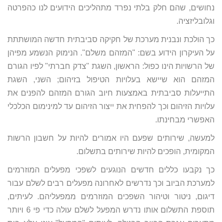
נחושים, שהם חלק בלתי נפרד מתהליכים הידועים לנו כהפרטה
וגלובליזציה.
כך הולכת ונבנית מערכת של חקיקה סביבתית חדשה המושתתת
על העיקרון הידוע בשם: "המזהם משלם". הנימוק הנשמע מפיהן
של הרשויות הינו כפול: הראשון, השגת "צדק חברתי" לפיו הגורם
המזהם הוא שיישא בעלויות הטיפול בזיהום; השני, השגת
התייעלות סביבתית באמצעות חיוב הגורם המזהם להפנים את
עלויות הזיהום וכך להפחית את ייצור הזיהום עד למינימום הכלכלי
האפשרי מבחינתו.
למעשה, שירותים שפעם היו אמורים להיות על חשבון הרשות
המקומית, הופכים להיות שירותים בתשלום.
כך נקבעו כללים חדשים הנוגעים לשפכי מפעלים המוזרמים
למערכת הביוב וכך נדרשים לאחרונה מפעלים רבים לשלם עבור
דיגום, ניטור וטיהור השפכים המוזרמים ממפעליהם. לעיתים,
תוספת התשלום אותו נדרש המפעל לשלם עולה כדי פי 6 ויותר