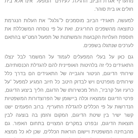
מתעריף אגרת הביוב הרגילה. לעיתים "המפעל" אינו אלא בית
חולים או בית סוהר.
למעשה, תאגידי הביוב מוסמכים ל"גלגל" את העלות הנגרמת
כתוצאה מהשפכים החריגים, זאת על פי נוסחה המשכללת את
תוספת העלויות הקבועות והמשתנות של תפעול המט"ש בהתאם
לערכים שנתגלו בשפכים.
גם כאן על בעלי המפעלים לעמוד על המשמר לבל ינצלו
התאגידים כלי זה בלהיטות האופיינית להם להגדלת הכנסותיהם.
שירותי הדיגום, הניטור והגבייה של התאגידים הם בדרך כלל
שירותים מופרטים ויש לבדוק היטב כל חיוב המגיע למפעל "על
כרעיו ועל קרביו", החל מכשירותו של הדוגם, הליך ביצוע הדיגום,
פרטי הדיגום וממצאיו וכלה ביישומן של הפרוצדורות המשפטיות
הנדרשות על פי הכללים להגדלת התעריף. ברוב הפעמים ישנו
קשר ישיר בין שיטת הדיגום, המקום והזמן בה בוצעה לבין
תוצאות הדיגום, ובפרט במקרים המצויים בתחום האפור. גם
מהבחינה המשפטית ויישום הוראות הכללים, שכן לא כל ממצא