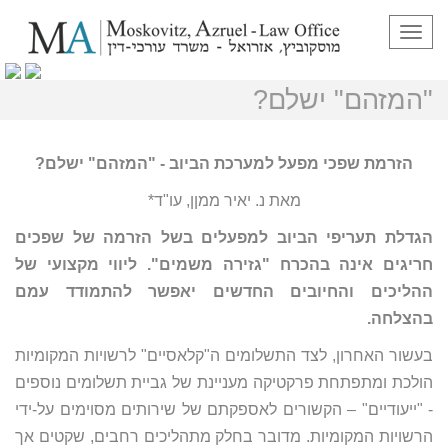
תפריט
הזרמת שפכי מפעל למערכת הביוב –
"המזהם" ישלם?
הזרמת שפכי מפעל למערכת הביוב - "המזהם" ישלם?
מאת נ. יאיר ממןן, עו"ד*
הגדלת תעריפי הביוב למפעלים בשל הזרמה של שפכים
חריגים אינה בהכרח "גזירה משמים". ליווי מקצועי של
ההליכים והחיובים החדשים יאפשר להתמודד עמם
בהצלחה.
בעשור האחרון, לצד התשלומים ה"קלאסיים" לרשויות המקומיות
הולכת ומתפתחת פרקטיקה מעניינת של גביית תשלומים נוספים
- "ייעודיים" – הקשורים לאספקתם של שירותים מסוימים על-ידי
הרשויות המקומיות. מדובר בחלק מתהליכים רחבים, שקטים אך