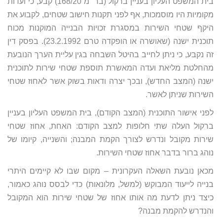
בית המשפט העליון בעניין ברקול (בר״מ 168/20) קבע, כי ועדות
מקומיות היו מוסמכות, אף לפני תקנות חישוב שטחים, לקבוע את
היקף שטחי השירות במסגרת זכויות הבנייה המוקנות מכוח
תוכנית ישנה (שאושרה או הופקדה טרם 23.2.1992). בפסק דין
זה נקבע, כי ניתן לחייב בהיטל השבחה בגין עליית הערך הנובעת
מהחלטת מליאת ועדה המאשרת תוספת שטחי שירות לתוכנית
ישנה (המצב החדש), ובכך יצרה ודאות בשוק אשר לאחוז שטחי
השירות שניתן לאשר.
לפני אישור התוכנית (המצב הקודם), בית המשפט העליון בעניין
ברקול העלה שתי חלופות למצב הקודם: האחת, אחוז שטחי
שירות מקובל ונדרש לצורך הקמת המבנה; והשנייה, קיומו של
נוהג ברור בדבר אחוז שטחי השירות.
מכאן נובעת השאלה העקרונית – מקום שבו לא קיימים היתרי
בנייה לייעוד המבוקש (למשל, מלונאות) כדי לבסס נוהג כאמור,
כיצד ניתן לדעת מה אותו אחוז של שטחי שירות הוא המקובל
והנדרש להקמת מבנה?