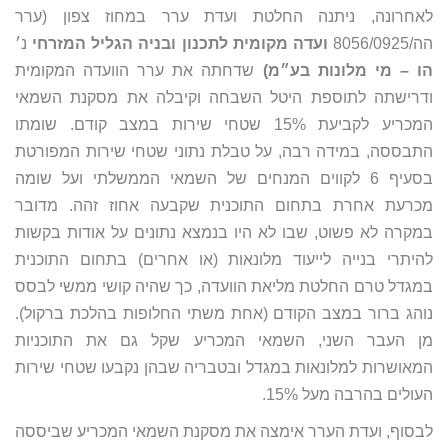
לאחרונה, ניתנה החלטת ועדת ערר במחוז צפון (ערר
הה/8056/0925
ועדה מקומית לתכנון ובניה הגליל המזרחי
נ׳
הו – מי מלונות בע״מ)
שדחתה את ערר הוועדה המקומית
ודרישתה לתוספת היטל השבחה וקיבלה את מסקנת השמאי
המכריע לקביעת 15% שטחי שירות במצב קודם. שומתו
התבססה, במידה רבה, על טבלת נתוני שטחי שירות המפורטת
בסעיף 6 לקווים המנחים של השמאי הממשלתי ועל שומה
מכרעת אחרת בתחום התוכנית שקבעה אחוז זהה. מדובר
במקרה לא פשוט, שבו לא היו בנמצא נתונים על אודות בקשות
להיתרי בנייה לייעוד מלונאות (או אחרים) בתחום התוכנית
במגדל טרם החלטת מליאת הוועדה, כך שהיה קושי ממשי לבסס
נוהג ברור במצב הקודם (אחת משתי החלופות בהלכת ברקול).
מן העבר השני, השמאי המכריע שקל גם את התוכניות
המאושרות למלונאות במגדל ובטבריה שבהן נקבעו שטחי שירות
העולים בהרבה מעל 15%.
לבסוף, ועדת הערר אימצה את מסקנת השמאי המכריע שביססה