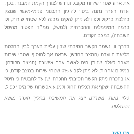
את אחוז שטחי שירות מקובל ונדרש לצורך הקמת המבנה. בכך,
ועדת הערר נתנה ביטוי להיגיון התכנוני פנימי-מעשי שנוצק
בהלכת ברקול ולפיו לא ניתן להקים מבנה ללא שטחי שירות, ולו
ברמה המינימלית וההכרחית (למשל, ממ״ד הפטור מהיטל
השבחה), במצב הקודם.
בדרך זו, נשמר הקשר הסיבתי שבין עליית הערך לבין החלטת
מליאת הוועדה (המצב החדש) שבאה אך להוסיף שטחי שירות
מעבר לאלה שניתן היה לאשר ערב אישורה (המצב הקודם).
במילים אחרות: לא ניתן לקבוע 0% שטחי שירות במצב קודם, כי
אז בהכרח ניתק הקשר הסיבתי ההכרחי שנועד להבטיח כי היטל
ההשבחה ישקף את תכלית החוק ולמנוע אפשרות של מיסוי כפול.
גילוי נאות, משרדנו ייצג את המשיבה בהליך הערר מושא
ההחלטה.
צרו קשר