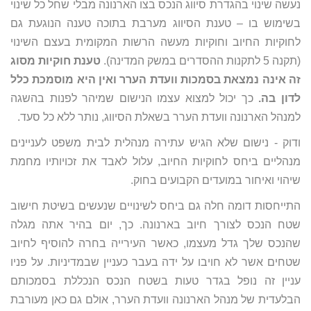
נעשה שינוי בהגדרת סיווג הנכס בצו הארנונה מבלי שחל כל שינוי
בשימוש בו – טענת הסיווג מערבת בתוכה טענה הנוגעת גם
לחוקיות החיוב וחוקיות מעשה הרשות המקומית בעצם השינוי
(תקנה 5 לתקנות ההסדרים במשק המדינה).
טענת חוקיות מסוג
זה אינה נמצאת בסמכות וועדת הערר ואין היא מוסמכת כלל
לדון בה.
כך יכול למצוא עצמו הנישום שמיהר לפנות בהשגה
למנהל הארנונה וועדת הערר בשאלת הסיווג, נותר ללא כל סעד.
ודוק - נישום שלא הגיש עתירה מנהלית לבית משפט לעניינים
מנהליים ביחס לחוקיות החיוב, עלול לאבד את זכויותיו מחמת
שיהוי ואיחור במועדים הקבועים בחוק.
התייחסות דומה חלה גם ביחס לשינויים שנעשים בשיטת חישוב
שטח הנכס לצורך חיוב בארנונה. כך, יום בהיר אתה מגלה
שהנכס שלך גדל מעצמו, כאשר העירייה בחרה להוסיף לחיוב
שטחים אשר לא חויבו על ידה בעבר כעניין שבמדיניות. על פניו
עניין זה נופל בגדר טעות בשטח הנכס הנכללת בסמכותם
הבלעדית של מנהל הארנונה וועדת הערר, אולם גם כאן מעורבת