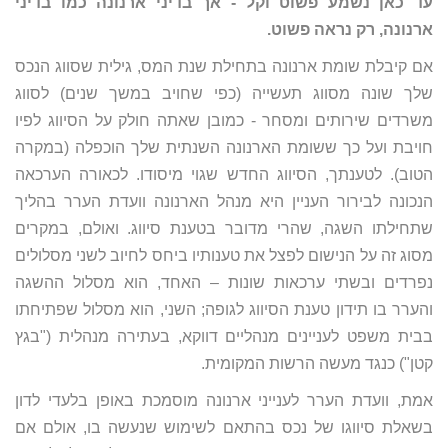
עד כאן נשמע פשוט וקל - אך בדיני ארנונה כמו בדיני
ארנונה, רק נראה פשוט.
אם קיבלת שומת ארנונה בתחילת שנת המס, גילית שסווג הנכס
שלך שונה מסווג תעשייה (כפי שחויב במשך שנים) לסווג
משרדים שירותים ומסחר - כמובן שאתה חולק על הסיווג לפיו
חויבת ועל כך ששומת הארנונה השנתית שלך הוכפלה (במקרה
הטוב). לטענתך, הסיווג החדש שגוי מיסודו. לכאורה הערכאה
הנכונה לבירור העניין היא מנהל הארנונה וועדת הערר בהליך
שתחילתו השגה, שהרי מדובר בטענת סיווג. ואולם, במקרים
מסוג זה על הנישום לפצל את טענותיו ביחס לחיוב לשני מסלולים
נפרדים ובשתי ערכאות שונות – האחד, הוא מסלול ההשגה
והערר בו תידון טענת הסיווג לגופה; השני, הוא מסלול שפתיחתו
בבית משפט לעניינים מנהליים דווקא, בעתירה מנהלית ("בגץ
קטן") כנגד מעשה הרשות המקומית.
אמת, וועדת הערר לענייני ארנונה מוסמכת באופן בלעדי לדון
בשאלת סיווגו של נכס בהתאם לשימוש שנעשה בו, אולם אם