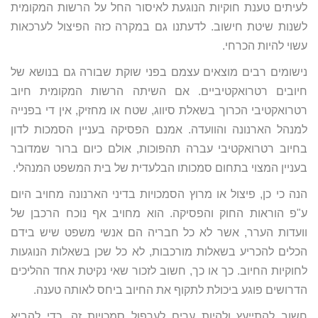
לעיתים טענת חוקיות הנוגעת לאיסור החל על הרשות המקומית
לשנות שיטת חישוב. לדעתנו גם במקרה כזה הפיצול לערכאות
עשוי להיות הכרחי.
נישומים רבים מוצאים עצמם בפני שוקת שבורה גם בנושא של
חיובים רטרואקטיביים. אם השיתה הרשות המקומית חיוב
רטרואקטיבי הכרוך בשאלת סיווג, שטח או מחזיק, אין די בפנייה
למנהל הארנונה והוועדה. אמנם הפסיקה בעניין הסמכות לדון
בחיוב רטרואקטיבי עברה תהפוכות, אולם כיום ברור שמדובר
בעניין המצוי בתחום סמכותו הבלעדית של בית המשפט המנהלי.
הנה כי כן, פיצול או מרוץ הסמכויות בדיני הארנונה מחויב היום
ע"פ הוראות החוק והפסיקה. הוא מחויב אף נוכח הרכבן של
וועדות הערר, אשר לא כל חבריה הם אנשי משפט שיש בידם
הכלים להכריע בשאלות מורכבות, לא כל שכן בשאלות הנוגעות
לחוקיות החיוב. כך או כך, חשוב לזכור שאי נקיטת אחד ההליכים
הדרושים פוגע ביכולת לתקוף את החיוב ביחס לאותה טענה.
חשוב להתייעץ ולהיות ערים לערפול סמכויות זה, כדי להביא