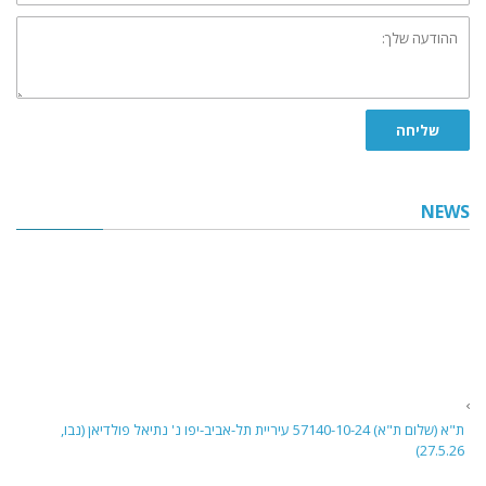
ההודעה
שלך:
שליחה
NEWS
ת"א (שלום ת"א) 57140-10-24 עיריית תל-אביב-יפו נ' נתיאל פולדיאן (נבו,
27.5.26)
בית משפט השלום בתל אביב דן בבקשה לביטול פסק דין שניתן בהיעדר הגנה נגד