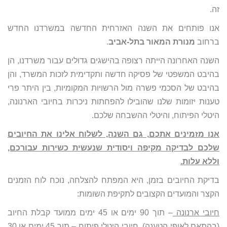
זה.
אנו פותחים את השנה האזרחית החדשה במשרדנו החדש
ברחוב
מנורת המאור בתל-אביב
.
השנה האחרונה הייתה רצופה בהישגים גדולים עבור משרדנו, הן
בהיבט המשפטי של פסיקה חדשה ותקדימית לזכות המשרד, והן
בהיבט של הסכמי פשרה מול הרשויות המקומיות, בין היתר פרי
טענות יזומות שלנו שהובילו להפחתות ניכרות בחיובי הארנונה,
היטלי הפיתוח, והיטלי ההשבחה שלכם.
אנו מזמינים אתכם, גם השנה, לשלוח אלינו את החיובים
שלכם לבדיקה מקיפה ויסודית שנעשית כשירות עבורכם,
וללא עלות.
בדיקת החיובים בזמן, היא המפתח להצלחה, נוכח לוח הזמנים
הקצר והמועדים הקצובים לתקיפת השומות:
חיובי ארנונה
– תוך 90 ימים או 45 ימים ממועד קבלת החיוב
(בהתאם לאופי הטענה).
חיובי היטלי פיתוח
– תוך 45 ימים או 30