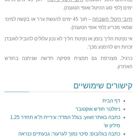
ימים (לפי סוג ההיטל ואופי הטענה).
חיובי היטלי השבחה
– תוך 45 ימים להגשת ערר או בקשה למינוי
שמאי מכריע (לפי אופי הטענה).
אי נקיטת הליך בזמן או נקיטת הליך לא נכון עלולים להוביל לאובדן
זכויות ויש להימנע מכך.
כרגיל, מצורפת גם תמצית פסיקה חדשה שניתנה בחודש
האחרון.
קישורים שימושיים
דף הבית
ניוזלטר חודש אוקטובר
כתבה באתר ynet: בגלל המדד: עיריית ת"א תחזיר 1.25
מיליון ש'
כתבה בגלובוס: סיכוי נמוך לערעור: גבעתיים כנראה