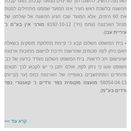
הארנונה להשיב להשגה תוך 60 ימים ממועד קבלתו. מועד קבלת
ההשגה בלשכת ראש העיר אינו המועד שממנו מתחילים למנות
את 60 הימים, אלא המועד שבו הגיע ההשגה אל שולחנו של
מנהל הארנונה (עתמ (חי') 8192-10-12
מורני אין בע"מ נ'
עיריית עכו
).
• בית המשפט השלום קבע כי קיימת מחלוקת פוסקים בשאלה
האם ניתן לקזז סכומים שהרשות חייבת לנישום מחובות ארנונה
שהנישום חב לרשות. בית המשפט השלום מצדד בדעה של כב'
השופט ואגו כי ניתן לקזז, אולם יתכן כי יש לקבוע לכך תנאים
מיוחדים המתחשבים באופייה של הארנונה כמס (ער (קריות)
58054-04-13
מועצה מקומית כפר ורדים נ' קאנטרי כפר
ורדים בע"מ
).
קרא עוד >>