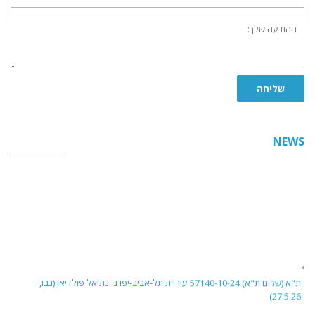
ההודעה
שלך:
שליחה
NEWS
ת"א (שלום ת"א) 57140-10-24 עיריית תל-אביב-יפו נ' נתיאל פולדיאן (נבו,
27.5.26)
בית משפט השלום בתל אביב דן בבקשה לביטול פסק דין שניתן בהיעדר הגנה נגד