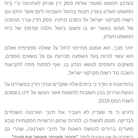
בעדכון תמצאו מאמר אודות פסק דין שניתן לאחרונה ע"י בית
המשפט העליון בעניין חבות בהיטל השבחה ליזם אשר חתם עם
רשות מקרקעי ישראל על הסכם פיתוח. פסק הדין עורר מהפכה
של ממש באשר יש בו משום ביטול הלכה קודמת של בית
המשפט העליון.
יותר מכך, הוא אמנם מתיימר לחול על שאלה ספציפית ואולם
הוא עשוי להיות בעל השפעה מכרעת גם על נושאים נוספים,
משיקים וחופפים לנושא הנדון בו, ואף לפתוח פתח לתביעות
השבה נגד רשות מקרקעי ישראל.
בהזדמנות זו נזכיר כי בימים אלה שוקדים עורכי הדין במשרדנו על
הגשת עררים בגין תשובות להשגות אשר הוגשו על ידנו בשמכם
לשנת המס 2016.
נדגיש כי מי שעדיין לא העביר את חיובי הארנונה השנתיים
לבדיקה, מוזמן לעשות כן. למרות שחוק הרשויות המקומיות קובע
מועדים ברורים להגשת השגות על חיובי הארנונה, שהרי גם
במקרה זה אנו נוהגים לומר
"מוטב מאוחר מאשר אף פעם"
.