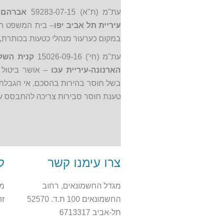
עת"מ (ת"א) 59283-07-15
אברהם 
עיריית תל אביב יפו
– בית המשפט הת
במקום כערעור מנהלי כטעות בכותרת, 
עת"מ (חי') 15026-09-16
קנית השל
הארנונה-עיריית עכו
– אושר ביטול ה
בשל חוסר בהירות בהסכם, אי הגבלת 
טענת חוסר סבירות צריכה להתבסס על
צרו עימנו קשר
ל
מגדל החשמונאים, רחוב
מע
החשמונאים 100 ת.ד. 52570
ז
תל-אביב 6713317