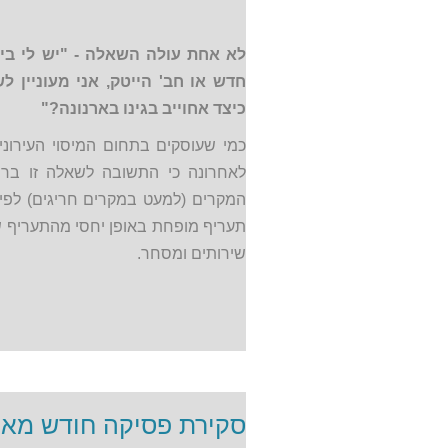
לא אחת עולה השאלה - "יש לי בית
חדש או חב' הייטק, אני מעוניין לש
כיצד אחוייב בגינו בארנונה?"
כמי שעוסקים בתחום המיסוי העירוני
לאחרונה כי התשובה לשאלה זו ברור
המקרים (למעט במקרים חריגים) לפי ס
תעריף מופחת באופן יחסי מהתעריף 
שירותים ומסחר.
סקירת פסיקה חודש מאי 017