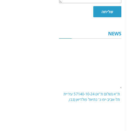
שליחה
NEWS
ת"א (שלום ת"א) 57140-10-24 עיריית
תל-אביב-יפו נ' נתיאל פולדיאן (נבו,
27.5.26)
בית משפט השלום בתל אביב דן בבקשה
לביטול פסק דין שניתן בהיעדר הגנה
נגד בעל שליטה שחויב אישית בחובות
ארנונה של חברה לפי סעיף 8(ג) לחוק