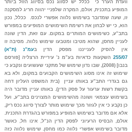
וועדת הערר כי ככלל יש לסווג נכס בסיווג הזול ביותר
המופיע בתכנית, אולם, המקרה שלפניי יהווה חריג למסקנה
זו, שעה שמדובר בשימוש נלווה אפשרי לנכס. ככלל, נכון
הוא, כי יש לבחון את רשימת השימושים המופיעים במפורש
בתב"ע, כשימושים המותרים במקום. עם זאת, הדין שונה
לעניין מחסן, שהוא מטיבו ומטבעו שימוש נלווה. מסיבה זו
אין להסיק לענייננו מפסק הדין ב
עמ"נ (ת"א)
255/07
השקעות כדאיות בע"מ נ' עיריית הרצליה [פורסם
בנבו] (2008), שבו נדון שימוש של מתקני שעשועים ונקבע כי
שימוש זה אינו מסוג השימושים הקבועים במקום, ולא בא
גם בגדרי התב"ע באותו עניין (בית המשפט העליון דחה
בקשת רשות ערעור על פסק הדין). באותו עניין מדובר היה
בשימוש עצמאי ושונה מהשימושים המצוינים בתב"ע, ועל
כן נקבע כי אין לגזור מכך שימוש מותר לצורך סיווג נכס ריק,
אלא אם מדובר בשימוש המופיע במפורש בהגדרת התכנית.
אולם, הבסיס הרעיוני לפסק הדין הנ"ל, אינו חל, כאשר
מדובר בשימוש אפשרי נלווה כמו מחסן. שימוש נלווה כזה