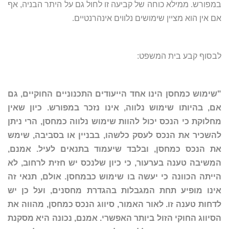
במפורש. ממילא כוחה של קביעה זו לחול גם על היתר הבניה, אף
אם אין הוא מציין שימושים נלווים אינהרנטיים.
לבסוף קבע בית המשפט:
"שימוש כמחסן הינו אחד הייעודים התכנוניים החוקיים, גם
אם, בהיותו שימוש נלווה, אינו נזכר במפורש. כיון שאין
מחלוקת כי הנכס יכול להוות שימוש נלווה כמחסן, הרי ניתן
להשכיר את הנכס לעסק כלשהו, בבניין או בסביבה, שימש
את הנכס כמחסן, ובלבד שיעמוד בתנאים לעיל. אמנם,
המשיבה טענה בערעור, כי כיון שלנכס יש חזית לרחוב, לא
הייתה הכוונה כי יעשה בו שימוש כבמחסן. אולם, תנאי זה
אינו מופיע תחת המגבלות בהגדרת מחסנים, ועל כן יש
לדחות טענה זו. לאור האמור, סיווג הנכס כמחסן, מהווה את
הסיווג החוקי הזול ביותר האפשרי. אמנם, נכונה היא מסקנת