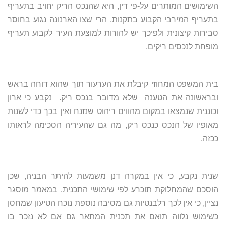
השימושים המותרים על-פי דין, היא שהנכס הריק יחויב בתעריף
בתעריף המירבי הקבוע בתקנות, הרי שצו הארנונה נגוע בחוסר
סבירות קיצונית ולפיכך יש להורות למוצעת העיר לקבוע תעריף
מופחת לנכסים ריקים.
בית המשפט המחוזי קיבלת את הערעור תוך שהוא דוחה בראש
ובראשונה את הטענה שלא מדובר בנכס ריק. נקבע כי ארון
וכוננית שנמצאו במקום מהווים ריהוט שנזנח ואין בכך כדי לשנות
מאופיו של הנכס כנכס ריק, מה גם שהעיריה הסכימה לראותו
ככזה.
שנית נקבע, כי אין במקרה דנן משמעות להיתר הבניה, שכן
הוסכם שהמחלוקת תוכרע לפי שימושי התכנית. במאמר מוסגר
נציין, כי אין לכך רלבנטיות גם מסיבה נוספת נוכח הטיעון שמחסן
כשימוש נלווה תואם את תכנית המתאר גם אם לא נזכר בו