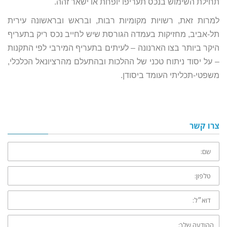
תחילת השימוש בנכס תעריפו יופחת או ישאר זהה.
למרות זאת, רשויות מקומיות רבות, ובראש ובראשונה עירית
תל-אביב, מחזיקות בעמדה הגורסת שיש לחייב נכס ריק בתעריף
היקר ביותר בצו הארנונה – לעיתים בתעריף המירבי לפי התקנות
– על יסוד ניתוח טכני של ההלכות ובהתעלם מהרציונאל הכלכלי,
משפטי-תכליתי העומד ביסודן.
צרו קשר
שם:
טלפון:
דוא״ל:
ההודעה
שלך: