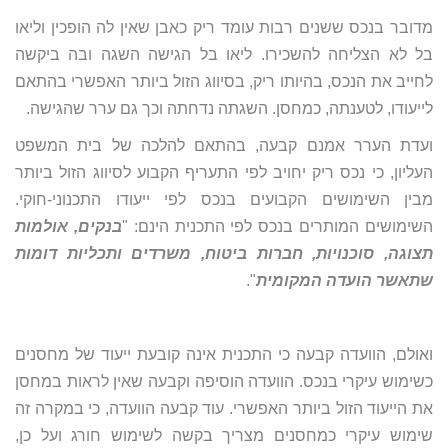
מדובר בנכס ששנים רבות עומד ריק כאבן שאין לה הופכין וליאו
בל לא הצליחה להשכירו. ליאו בל הגישה השגה ובה ביקשה
לחייב את הנכס, בהיותו ריק, בסיווג הזול ביותר האפשרי בהתאם
לייעודו, לטענתה, כמחסן. השגתה נדחתה וכך גם ערר שהגישה.
ועדת הערר אמנם קבעה, בהתאם להלכה של בית המשפט
העליון, כי נכס ריק יחויב לפי התעריף הקבוע לסיווג הזול ביותר
מבין השימושים הקבועים בנכס לפי ייעודו התכנוני-חוקי.
השימושים המותרים בנכס לפי התכנית הינם: "
בנקים, אולמות
תצוגה, סוכנויות, חברות ביטוח, משרדים ותכליות דומות
שתאשר הועדה המקומית
".
ואולם, הוועדה קבעה כי התכנית אינה קובעת ייעוד של מחסנים
כשימוש עיקרי בנכס. הוועדה הוסיפה וקבעה שאין לראות במחסן
את הייעוד הזול ביותר האפשרי. עוד קבעה הוועדה, כי במקרה זה
שימוש עיקרי כמחסנים מצריך בקשה לשימוש חורג ועל כן,