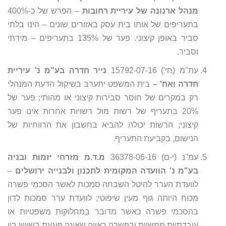
מנהל ארנונה של עיריית רחובות
– הפרש של כ-400%
בתעריפים של אותו בית עסק באזורים שונים – הינו בלתי
סביר באופן קיצוני. פער של 135% בתעריפים – מידתי
וסביר.
עת"מ (חי') 15792-07-16
נייר חדרה בע"מ נ' עיריית
חדרה ואח' –
בית המשפט יתערב בשיקול הדעת המנהלי
רק במקרים של חוסר סבירות קיצוני או מהותי; פער של
20% בתעריף של רשות מול רשויות אחרות אינו פער
קיצוני; הרשות יכולה להביא בחשבון את הרווחיות של
הנישום, בקביעת התעריף.
עמ"נ (י-ם) 36378-06-16
מ.ד.מ מזרחי יזמות ובניה
בע"מ נ' הוועדה המקומית לתכנון ולבנייה ירושלים
–
לוועדת הערר להיטל השבחה סמכות לאשר הסכמי פשרה
מכוח היותה גוף מעין שיפוטי; לוועדת ערר סמכות לדון
בהסכמי פשרה כאשר מדובר במחלוקות משפטיות או
עובדתיות ממשיות ובפשרה ראויה שאינה פוגעת בשוויון בין