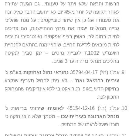
הרשות והראה שלא ויתר על טענותיו, גם הגשת עתירה
לאחר תקופה של יותר מ-45 יום לא ייחשב הדבר כאילו זנח
את טענותיו ועל כן אין שיהוי סובייקטיבי; על מנת שהליכי
גבייה מנהליים יעצרו את מרוץ ההתיישנות, הם צריכים
להיות בתום לב, באופן רציף אפקטיבי ואינטנסיבי וחייבים
להיות מובאים לידיעת החייב; שיהוי יימנה בהתאם להנחיית
היועמ"ש 7.1002 לגביית מיסים – זמן סביר לנקיטה
בהליכים מנהליים יהיה עד 3 שנים.
עמ"נ (חי') 35794-04-17
נהוראי נהול ואחזקות בע"מ נ'
עיריית כרמיאל ואח'
– לא ניתן להחיל תעריף שנקבע
בחיקוק חדש באופן רטרואקטיבי ללא אינדיקציה שהמחוקק
התכוון לכך.
עמ"נ (חי') 45154-12-16
לאומית שירותי בריאות נ'
מנהל הארנונה בעיריית עכו
– מסמך שלא הוצג חזקה כי
תוכנו פועל לרעתו של המחזיק.
עמ"נ (י-ם) 27996-03-17
מנהל ארנונה עיריית ירושלים