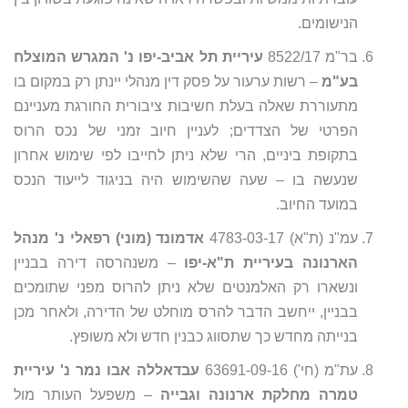
הנישומים.
בר"מ 8522/17
עיריית תל אביב-יפו נ' המגרש המוצלח
בע"מ
– רשות ערעור על פסק דין מנהלי יינתן רק במקום בו
מתעוררת שאלה בעלת חשיבות ציבורית החורגת מעניינם
הפרטי של הצדדים; לעניין חיוב זמני של נכס הרוס
בתקופת ביניים, הרי שלא ניתן לחייבו לפי שימוש אחרון
שנעשה בו – שעה שהשימוש היה בניגוד לייעוד הנכס
במועד החיוב.
עמ"נ (ת"א) 4783-03-17
אדמונד (מוני) רפאלי נ' מנהל
הארנונה בעיריית ת"א-יפו
– משנהרסה דירה בבניין
ונשארו רק האלמנטים שלא ניתן להרוס מפני שתומכים
בבניין, ייחשב הדבר להרס מוחלט של הדירה, ולאחר מכן
בנייתה מחדש כך שתסווג כבנין חדש ולא משופץ.
עת"מ (חי') 63691-09-16
עבדאללה אבו נמר נ' עיריית
טמרה מחלקת ארנונה וגבייה
– משפעל העותר מול