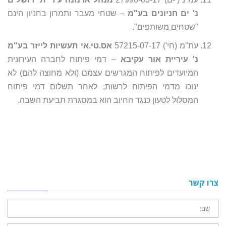
נ' ים חניונים בע"מ
– שטחי מעבר ותמרון בחניון הינם
"שטחים משותפים".
עת"מ (חי') 57215-07-17
אס.טי.אי תעשיות לייזר בע"מ
נ' עיריית אור עקיבא
– דמי פיתוח לחברה העירונית
המיועדים לפיתוח המגרשים עצמם (ולא מחוצה להם) לא
ינוכו מדמי הפיתוח לרשות; לאחר תשלום דמי פיתוח
המסלול לטעון כנגד החיוב הוא במסגרת תביעת השבה.
צרו קשר
שם:
טלפון: