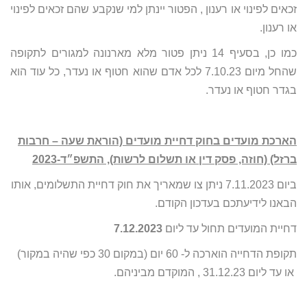
זכאים לפינוי או רענון , הפטור יינתן למי שנקבע שהם זכאים לפינוי
או רענון.
כמו כן, בסעיף 14 ניתן פטור מלא מארנונה למגורים לתקופה
שהחל מיום 7.10.23 לכל אדם שהוא חטוף או נעדר, כל עוד הוא
בגדר חטוף או נעדר.
הארכת מועדים בחוק דחיית מועדים (הוראת שעה – חרבות
ברזל) (חוזה, פסק דין או תשלום לרשות), התשפ״ד-2023
ביום 7.11.2023 ניתן צו שמאריך את חוק דחיית התשלומים, אותו
הבאנו לידיעתכם בעדכון הקודם.
דחיית המועדים תחול עד ליום
7.12.2023
תקופת הדחייה הוארכה ל- 60 יום (במקום 30 כפי שהיה במקור)
או עד ליום 31.12.23 , המוקדם מביניהם.