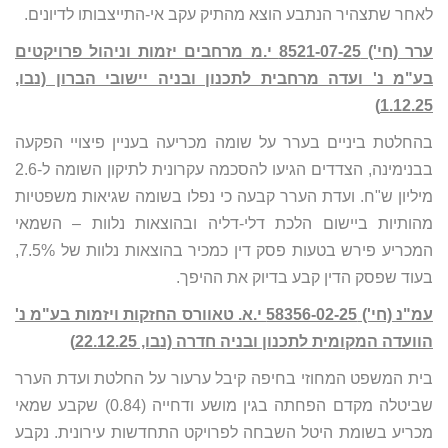
לאחר שתצהיר הנתבע הוצא מהתיק עקב אי-התייצבותו לדיונים.
ערר (חי') 8521-07-25 י.מ מרחבים יזמות וניהול פרויקטים
בע"מ נ' ועדה מרחבית לתכנון ובניה יישובי הברון (נבו,
1.12.25)
בהחלטת ביניים בערר על שומה מכריעה בעניין פיצויי הפקעה
בבנימינה, הצדדים הגיעו להסכמה עקרונית לתיקון השומה ל-2.6
מיליון ש"ח. ועדת הערר קבעה כי נפלו בשומה שגיאות משפטיות
מהותיות ביישום הלכת דלי-דליה ובהוצאות נלוות – השמאי
המכריע פירש בטעות פסק דין כמכיר בהוצאות נלוות של 7.5%,
בעוד שפסק הדין קבע בדיוק את ההיפך.
עמ"נ (חי') 58356-02-25 י.א. טאוורס החזקות ויזמות בע"מ נ'
הוועדה המקומית לתכנון ובניה חדרה (נבו, 22.12.25)
בית המשפט המחוזי בחיפה קיבל ערעור על החלטת ועדת הערר
שביטלה מקדם הפחתה בגין מושע ודחייה (0.84) שקבע שמאי
מכריע בשומת היטל השבחה לפרויקט התחדשות עירונית. נקבע