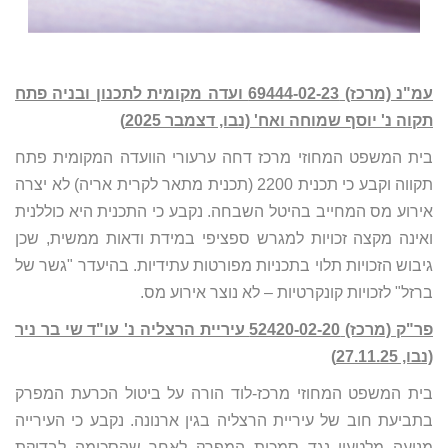
עמ"נ (מרכז) 69444-02-23 ועדה מקומית לתכנון ובניה פתח
תקוה נ' יוסף שמוחה ואח' (נבו, דצמבר 2025)
בית המשפט המחוזי מרכז דחה ערעורי הוועדה המקומית פתח
תקווה וקבע כי תכנית 2200 (תכנית מתאר לקרית אריה) לא יצרה
אירוע מס המחייב בהיטל השבחה. נקבע כי התכנית היא כוללנית
ואינה מקצה זכויות למגרש ספציפי במידת ודאות ממשית, שכן
גיבוש הזכויות תלוי בתכניות מפורטות עתידיות. בהיעדר "גשר של
ברזל" לזכויות קונקרטיות – לא נוצר אירוע מס.
פר"ק (מרכז) 52420-02-20 עיריית הרצליה נ' עו"ד שי בר ניר
(נבו, 27.11.25)
בית המשפט המחוזי מרכז-לוד הורה על ביטול הכרעת המפרק
בתביעת חוב של עיריית הרצליה בגין ארנונה. נקבע כי העירייה
מנועה מלטעון נגד סמכות המפרק לאחר שהסכימה לבדיקת