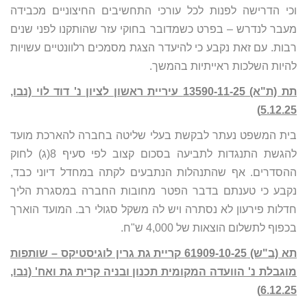
וכי הדרישה לפנות לכל עורכי התחשיבים החיצוניים מכבידה
מעבר לנדרש – בפרט כשמדובר בחוקי עזר שהותקנו לפני שנים
רבות. עם זאת נקבע כי להיעדר הצגת מסמכים רלוונטיים עשויות
להיות השלכות ראייתיות בהמשך.
תת (ת"א) 13590-11-25 עיריית ראשון לציון נ' דוד לוי (נבו,
5.12.25)
בית המשפט נעתר לבקשת בעלי שליטה בחברה להארכת מועד
להגשת התנגדות לתביעה בסכום קצוב לפי סעיף 8(ג) לחוק
ההסדרים. אף שהתנהלות הנתבעים לקתה במחדל דיוני כבד,
נקבע כי טענתם בדבר הפטר מחובות החברה במסגרת הליך
חדלות פירעון לא נסתרה ויש לה משקל סגולי רב. המועד הוארך
בכפוף לתשלום הוצאות של 4,000 ש"ח.
תא (ב"ש) 61909-10-25 קריית גת גרין לוגיסטיקס – שותפות
מוגבלת נ' הוועדה המקומית תכנון ובניה קרית גת ואח' (נבו,
6.12.25)