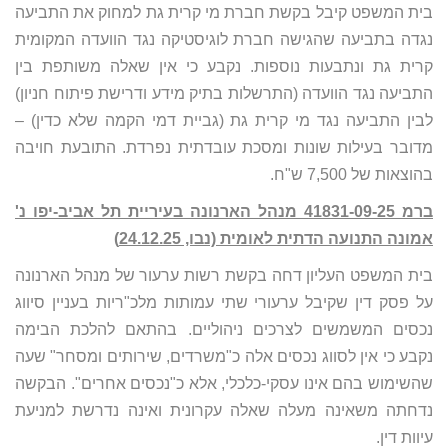
בית המשפט קיבל בקשת חברת מי קרית גת למחוק את התביעה
נגדה בתביעה שהגישה חברת לוגיסטיקה נגד הוועדה המקומית
קרית גת ונתבעות נוספות. נקבע כי אין שאלה משותפת בין
התביעה נגד הוועדה (התרשלות בתיק מידע ודרישת פיתוח חניון)
לבין התביעה נגד מי קרית גת (גביית דמי הקמה שלא כדין) –
מדובר בעילות שונות ומסכת עובדתית נפרדת. התובעת חויבה
בהוצאות של 7,500 ש"ח.
ברמ 41831-09-25 מנהל הארנונה בעיריית תל אביב-יפו נ'
אמונה התנועה הדתית לאומית (נבו, 24.12.25)
בית המשפט העליון דחה בקשת רשות ערעור של מנהל הארנונה
על פסק דין שקיבל ערעורי שתי עמותות מלכ"ריות בעניין סיווג
נכסים המשמשים לצרכים ניהוליים. בהתאם להלכת הבימה
נקבע כי אין לסווג נכסים אלה כ"משרדים, שירותים ומסחר" שעה
שהשימוש בהם אינו עסקי-כלכלי, אלא כ"נכסים אחרים". הבקשה
נדחתה משאינה מעלה שאלה עקרונית ואינה נדרשת למניעת
עיוות דין.