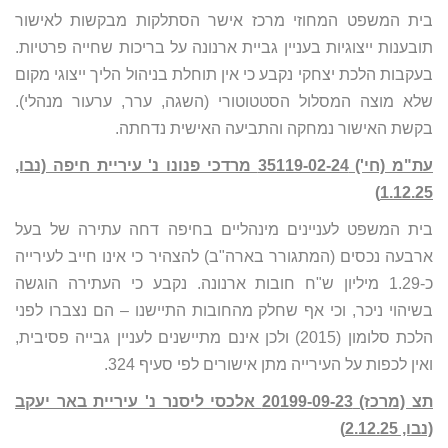
בית המשפט המחוזי מרכז אישר הסתלקות מבקשות לאישור
תובענות ייצוגיות בעניין גביית ארנונה על בריכות שחייה פרטיות.
בעקבות הלכת יצחקי נקבע כי אין תוחלת בניהול הליך ייצוגי מקום
שלא מוצה המסלול הסטטוטורי (השגה, ערר, ערעור מנהלי).
בקשת האישור נמחקה והתביעה האישית נדחתה.
עת"מ (חי') 35119-02-24 מרדכי פנונו נ' עיריית חיפה (נבו,
1.12.25)
בית המשפט לעניינים מינהליים בחיפה דחה עתירה של בעל
ארבעה נכסים (המתגורר בארה"ב) להצהיר כי אינו חייב לעירייה
כ-1.29 מיליון ש"ח חובות ארנונה. נקבע כי העתירה הוגשה
בשיהוי ניכר, וכי אף שחלק מהחובות התיישנו – הם נצברו לפני
הלכת סלומון (2015) ולכן אינם מתיישנים לעניין גבייה פסיבית,
ואין לכפות על העירייה מתן אישורים לפי סעיף 324.
תצ (מרכז) 20199-09-23 אלכסי ליסנר נ' עיריית באר יעקב
(נבו, 2.12.25)