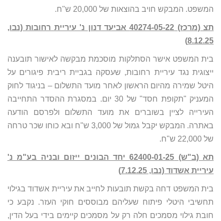
המשפט. המבקש חויב בהוצאות של 20,000 ש"ח.
תצ (מרכז) 40274-05-22 אביעד דנון נ' עיריית רחובות (נבו,
8.12.25)
בית המשפט אישר הסתלקות מוסכמת מבקשה לאישור תובענה
ייצוגית נגד עיריית רחובות, שעסקה בגביית ריבית פיגורים על
היטל שמירה מהיום הראשון לאחר מועד התשלום – בניגוד לחוק
המעניק "תקופת חסד" של 30 יום. במסגרת ההסדר התחייבה
העירייה לציין בשוברים את מועד התשלום ולפרסם הודעה
באתרה. המבקש יקבל גמול של 3,000 ש"ח ובא כוחו שכר טרחה
של 22,000 ש"ח.
תא (ב"ש) 62400-01-25 יחד הבונים ייזום ובניה בע"מ נ'
עיריית אשדוד (נבו, 7.12.25)
בית המשפט דחה בקשת תובעות לחייב את עיריית אשדוד בגילוי
תחשיבי היטלי פיתוח שעליהם מבוססים חוקי העזר. נקבע כי
חובת גילוי מסמכים חלה רק על מסמכים קיימים בידי בעל הדין,