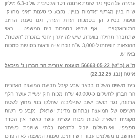
עתירה על הסף נגד שומת ארנונה רטרואקטיבית של כ-6.3 מיליון
ש"ח בגין מגרשי "אדמות בניין". נקבע כי טענות "איני מחזיק"
וטעות בסיווג הן בסמכות ועדת הערר, וגם טענת החיוב
הרטרואקטיבי – אף שהיא בסמכות בית המשפט – ראוי
שתתברר תחילה בוועדה, שיש לה יתרון יחסי בהכרת "השטח".
ההוצאות הופחתו ל-3,000 ש"ח נוכח אי-הוודאות בסוגיות סמכות
באיו"ש.
ת"א (ב"ש) 56663-05-22 מועצה אזורית הר חברון נ' מיכאל
איטח (נבו, 22.12.25)
בית משפט השלום בבאר שבע קיבל תביעת המועצה האזורית
הר חברון לתשלום כ-49,000 ש"ח מכוח חוק עשיית עושר חלף
ארנונה, נגד תושב ישוב שני-ליבנה שחלקו בנוי מחוץ לשטח
השיפוט של המועצה (בתחום מדינת ישראל). נקבע כי רשות
מקומית רשאית לגבות מכוח עשיית עושר כאשר אין הסדר
ספציפי, ואי-תשלום יוביל לתוצאה בלתי שוויונית כשיתר
התושבים משלמים עבור השירותים. טענות המועצה לא הופרכו