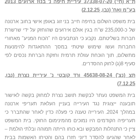
ת"א (חי') 37338-07-20 עיריית חיפה נ' בנוז ארועים 2013
בע"מ ואח' (נבו, 2.12.25)
בית משפט השלום בחיפה חייב בני זוג באופן אישי בחוב ארנונה
של כ-235,000 ש"ח בגין אולם אירועים שהוחזק על ידי שרשרת
חברות בשליטתם. נקבע כי הנתבעים היו "הכוח המניע" מאחורי
החברות ועשו שימוש שיטתי במסך ההתאגדות להימנעות
מתשלום, תוך הוכחת עוולת תרמית וחזקת הברחת נכסים לפי
סעיף 8(ג) לחוק ההסדרים.
תצ (נצ') 45638-08-24 ורד קובטי נ' עיריית נצרת (נבו,
7.12.25)
בית המשפט נעתר לבקשת תושב נצרת למחוק בקשה לאישור
תובענה ייצוגית נגד העירייה בעניין העלאת תעריפי ארנונה
במהלך 2024. העירייה טענה כי פעלה כדין לאחר שהתברר כי
תעריפיה הקודמים היו נמוכים מהמינימום החוקי. בית המשפט
ציין כי התנהלות המבקש ובא כוחו הייתה תמוהה ובלתי הולמת –
לאחר שהגיעו להסדר דיוני חזרו בהם והטיחו האשמות בבית