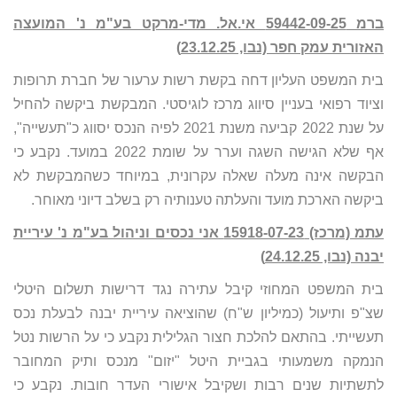
ברמ 59442-09-25 אי.אל. מדי-מרקט בע"מ נ' המועצה
האזורית עמק חפר (נבו, 23.12.25)
בית המשפט העליון דחה בקשת רשות ערעור של חברת תרופות
וציוד רפואי בעניין סיווג מרכז לוגיסטי. המבקשת ביקשה להחיל
על שנת 2022 קביעה משנת 2021 לפיה הנכס יסווג כ"תעשייה",
אף שלא הגישה השגה וערר על שומת 2022 במועד. נקבע כי
הבקשה אינה מעלה שאלה עקרונית, במיוחד כשהמבקשת לא
ביקשה הארכת מועד והעלתה טענותיה רק בשלב דיוני מאוחר.
עתמ (מרכז) 15918-07-23 אני נכסים וניהול בע"מ נ' עיריית
יבנה (נבו, 24.12.25)
בית המשפט המחוזי קיבל עתירה נגד דרישות תשלום היטלי
שצ"פ ותיעול (כמיליון ש"ח) שהוציאה עיריית יבנה לבעלת נכס
תעשייתי. בהתאם להלכת חצור הגלילית נקבע כי על הרשות נטל
הנמקה משמעותי בגביית היטל "יזום" מנכס ותיק המחובר
לתשתיות שנים רבות ושקיבל אישורי העדר חובות. נקבע כי