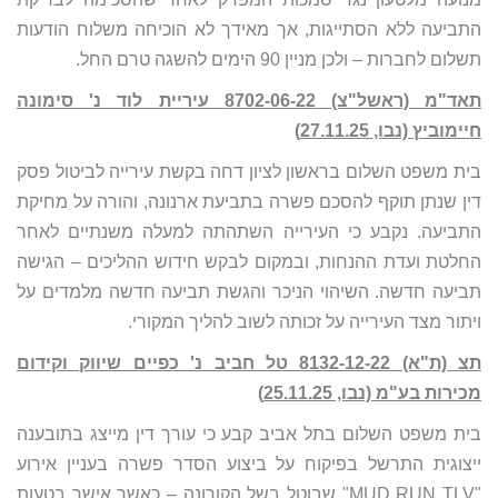
התביעה ללא הסתייגות, אך מאידך לא הוכיחה משלוח הודעות
תשלום לחברות – ולכן מניין 90 הימים להשגה טרם החל.
תאד"מ (ראשל"צ) 8702-06-22 עיריית לוד נ' סימונה
חיימוביץ (נבו, 27.11.25)
בית משפט השלום בראשון לציון דחה בקשת עירייה לביטול פסק
דין שנתן תוקף להסכם פשרה בתביעת ארנונה, והורה על מחיקת
התביעה. נקבע כי העירייה השתהתה למעלה משנתיים לאחר
החלטת ועדת ההנחות, ובמקום לבקש חידוש ההליכים – הגישה
תביעה חדשה. השיהוי הניכר והגשת תביעה חדשה מלמדים על
ויתור מצד העירייה על זכותה לשוב להליך המקורי.
תצ (ת"א) 8132-12-22 טל חביב נ' כפיים שיווק וקידום
מכירות בע"מ (נבו, 25.11.25)
בית משפט השלום בתל אביב קבע כי עורך דין מייצג בתובענה
ייצוגית התרשל בפיקוח על ביצוע הסדר פשרה בעניין אירוע
"MUD RUN TLV" שבוטל בשל הקורונה – כאשר אישר בטעות