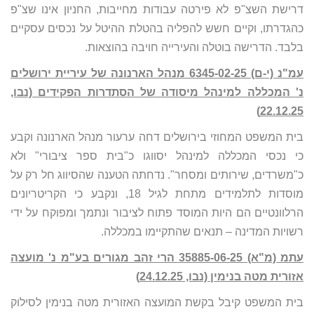
דרישת השצ"פ לא פירטה עבודות מחייבות, החניון אינו שצ"פ
כהגדרתו, וקיים חשש להפליה בהטלת ההיטל על נכסים עסקיים
בלבד. הדרישה בוטלה והעירייה חויבה בהוצאות.
עמ"נ (י-ם) 6345-02-25 מנהל הארנונה של עיריית ירושלים
נ' המכללה למינהל מיסודה של הסתדרות הפקידים (נבו,
22.12.25)
בית המשפט המחוזי בירושלים דחה ערעור מנהל הארנונה וקבע
כי נכסי המכללה למינהל יסווגו כ"בית ספר ציבורי" ולא
כ"משרדים, שירותים ומסחר". נדחתה הטענה שהסיווג חל רק על
מוסדות לתלמידים מתחת לגיל 18, ונקבע כי הקריטריונים
הרלוונטיים הם היות המוסד פתוח לציבור ונתמך ומפוקח על ידי
רשויות המדינה – תנאים שהתקיימו במכללה.
עתמ (מ"א) 35885-06-25 הרי זהב מגורים בע"מ נ' מועצה
אזורית מטה בנימין (נבו, 24.12.25)
בית המשפט קיבל בקשת המועצה האזורית מטה בנימין לסילוק