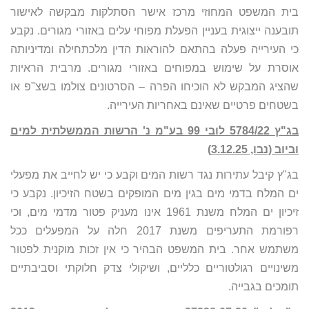
בית המשפט המחוזי מרכז אישר הסתלקות מבקשה לאישור
תובענה ייצוגית בעניין הפעלת מפוחי עלים באזורי מגורים. נקבע
כי העירייה פעלה בהתאם להוראות הדין מלכתחילה ומדיניותה
אוסרת על שימוש במפוחים באזורי מגורים. מרבית הראיות
שהציג המבקש לא הוכיחו הפרה – הסרטונים צולמו בשצ"פ או
בשטחים פרטיים שאינם באחריות העירייה.
בג"ץ 5784/22 לובי 99 בע"מ נ' הרשות הממשלתית למים
וביוב (נבו, 3.12.25)
בג"ץ קיבל עתירות נגד רשות המים וקבע כי יש לחייב את מפעלי
ים המלח בדמי מים בגין מים המופקים בשטח הזיכיון. נקבע כי
זיכיון ים המלח משנת 1961 אינו מעניק פטור מדמי מים, וכי
רפורמת התעריפים משנת 2017 חלה על המפעלים ככל
משתמש אחר. בית המשפט הבהיר כי אין זכות מוקנית לפטור
משינויים רגולטוריים כלליים, ושיקולי צדק חלוקתי וסביבתיים
תומכים בגבייה.