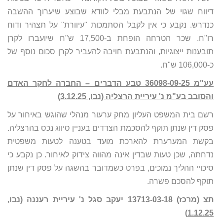
דיווח שגוי של הנתבעת מבלי לוודא שבוצע שיערוך ההשבה
כנדרש. נקבע כי אין לקבל הסתמכות "עיוורת" על תצהיר ודוח
רו"ח. שכר הטרחה הופחת ב-17,500 ש"ח שיועברו לקרן
תובענות ייצוגיות, והנתבעת חויבה להעביר לקרן סכום נוסף של
כ-106,000 ש"ח.
עע"מ 36098-09-25 טבע הדברים – החברה לחקר האדם
והסובב בע"מ נ' עיריית הרצליה (נבו, 3.12.25)
רשם בית המשפט העליון מחק ערעור מנהלי שהוגש באיחור על
פסק דין שנתן תוקף להסכמת הצדדים בעניין סיווג נכס בהרצליה.
בקשת המערערת להארכת מועד בטענה לטעות משפטית
נדחתה, שכן טעות שבדין אינה מהווה צידוק לאיחור. כן נקבע כי
סיכויי ההליך נמוכים, בפרט כשמדובר בהשגה על פסק דין שנתן
תוקף להסכם פשרה.
תצ (מרכז) 13713-03-18 יעקב סגל נ' עיריית רעננה (נבו,
1.12.25)