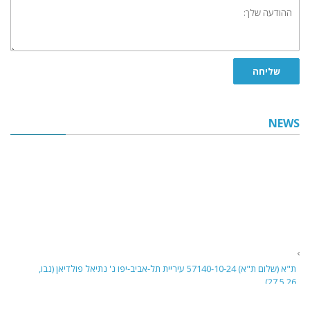
ההודעה
שלך:
שליחה
NEWS
ת"א (שלום ת"א) 57140-10-24 עיריית תל-אביב-יפו נ' נתיאל פולדיאן (נבו,
27.5.26)
בית משפט השלום בתל אביב דן בבקשה לביטול פסק דין שניתן בהיעדר הגנה נגד
בעל שליטה שחויב אישית בחובות ארנונה של חברה לפי סעיף 8(ג) לחוק