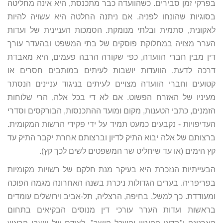
בפרקי זמן סבירים. כשהוועדה כבר מתכנסת, היא אינה מחליטה
בסוגיות שהונחו לפניה. אם ניתנה החלטה היא עשויה להיות
לאקונית, סתמית ובלתי מנומקת. הסמכות העניינית של ועדות
הערר מצויה במחלוקת פוסקים של בתי המשפט ובהעדר עורך
דין מבין חברי הוועדה, כפי שקורה הרבה פעמים, היא מאבדת
דרכה לדעת. הוועדות יושבות לעיתים במותבים חסרים או
קטועים וחברי הוועדה מצויים לעיתים בניגוד עניינים הנסתר
מעיניו של האזרח הפשוט. אם לא די בכל אלה, הרי שלוחות
הזמנים, כתבי הטענות, מקום ומועד ההתכנסות, הבורקסים וסדרי
העדיפויות - נקבעים כמעט תמיד על ידי פקידי הרשות המקומית.
ברצותם של אלה יבוא התיק לדיון וברצותם אחרת יקבר התיק עד
קץ הימים (או עד שיחליט שר המשפטים לשים לכך קץ).
הבעייתיות הנזכרת היא בעיקר מנת חלקם של רשויות מקומיות
בפריפריה. בערים הגדולות ניכרת בשנה האחרונה מגמה הפוכה
ומעודדת. כך למשל, בחיפה, הרצליה, תל-אביב וירושלים עומדים
בראשות ועדות הערר עורכי דין מנוסים הבקיאים בתחום