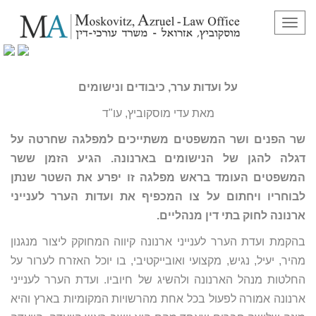
תפריט
על ועדות ערר, כיבודים ונישומים
על ועדות ערר, כיבודים
ונישומים
מאת עדי מוסקוביץ, עו"ד
שר הפנים ושר המשפטים משתייכים למפלגה שחרטה על
דגלה להגן של הנישומים בארנונה. הגיע הזמן ששר
המשפטים העומד בראש מפלגה זו יפרע את השטר שנתן
לבוחריו ויחתום על צו המכפיף את ועדות הערר לענייני
ארנונה לחוק בתי דין מנהליים.
בהקמת ועדת הערר לענייני ארנונה קיווה המחוקק ליצור מנגנון
מהיר, יעיל, נגיש, מקצועי ואובייקטיבי, בו יוכל האזרח לערור על
החלטות מנהל הארנונה ולהשיג של חיוביו. ועדת הערר לענייני
ארנונה אמורה לפעול בכל אחת מהרשויות המקומיות בארץ והיא