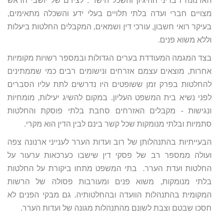
הארנונה ו"בדיני ההיגיון והשכל הישר". לצידם של יושבי הראש
מצויים חברי ועדה בלתי תלויים בעלי ידע והשכלה מתאימים,
בעיקר רואי חשבון, עורכי דין ושמאים, המקבלים החלטות ביעלות
וללא משוא פנים.
בצד המגמה המעודדת בערים הגדולות ובמספר רשויות מקומיות
אחרות, מוצאים עצמם אזרחים ונישומים רבים כמי שממתינים
להחלטות בפרק זמן ששופטים היו נדרשים לתת עליו הסברים
לפני נשיא בית המשפט העליון. במקום להשיג יעילות, מומחיות
ונגישות - מקבלים האזרחים סחבת בלתי פוסקת והחלטות
סתמיות ובלתי מנומקות שכל קשר בינם לבין הדין הוא מקרי.
הבעייתיות בהתנהלותן של רוב ועדות הערר לענייני ארנונה צפה
ועולה ממספר רב של פסקי דין שישבו כערכאות ערעור על
החלטות ועדת הערר. בתי המשפט מתחו ביקורת על החלטות
בלתי מנומקות, משוא פנים ומעורבות פסולה של הרשות
המקומית בהתנהלות הוועדה ובהחלטותיה. גם מבקי הפנים לא
חסכו שבטם וצבת לשונם מהתנהלות מגונה של ועדות הערר.