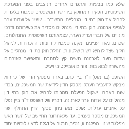
שלא כמו בבעיות ואתגרים אחרים הניצבים בפני המערכת
השיפוטית, הפקיד המחוקק בידי שר המשפטים סמכות בלעדית
להחיל את חוק בתי דין מנהליים, התשנ"ב – 1992 על ועדות ערר
לענייני ארנונה. חוק בתי דין מנהליים מסדיר את כשירותם ודרכי
מינויים של חברי ועדת הערר, עצמאותם השיפוטית, התנהלותם,
שכרם, ניגוד עניינים ומקנה סמכויות דיוניות ההכרחיות לניהול
הליך שצד לו היא רשות שלטונית. החלת חוק בתי דין מנהליים על
ועדות הער לארנונה תשים קץ לסחבת ותאפשר לאזרחים
מהשורה לבוא בפני פורום אובייקטיבי ויעיל.
השופט (בדימוס) ד"ר ביין כתב באחד מפסקי הדין שלו כי הוא
מבקש להעביר העתק מפסק הדין לידיעת שר המשפטים, בכדי
שזה האחרון ישקול הפעלת סמכותו להחיל את חוק בתי דין
מנהליים על ועדות ערר לארנונה. דבריו של השופט ד"ר ביין נפלו
על אוזניים ערלות, אולם מאז ניתן פסקי הדין התחלף שר
המשפטים מספר פעמים, עד שלאחרונה התיישב של השר ראש
מפלגת שינוי. מפלגה זו, נזכיר, חרטה על דגלה לדאוג לזכויות יסוד