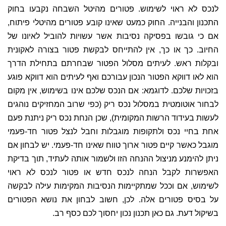
לנכס לא ראוי לשימוש. פטורים מהיטל השבחה נקבעו בחוק
התכנון והבנייה. החוק כמעט שאינו קובע פטורים מהיטלי פיתוח,
אם כי גובשו בפסיקה נסיבות אשר עשויות להוביל לאיונו של
החיוב. כך או כך, אין להתייחס לבקשת פטור בצורה לאקונית
ובקלות ראש. לעיתים מסלול הפטור שבחרתם בתחילת הדרך
הוא לאו דווקא הפטור הנכון עבורכם ואף לעיתים הוא דווקא פוגע
בזכויות שלכם. לדוגמא: אם הנכס שלכם אינו בשימוש, אין מקום
לבחור אוטומטית במסלול נכס ריק (כפי שרוב המחזיקים נוהגים
לעשות בעידוד הרשות המקומית), שכן הנחת נכס ריק ניתנת פעם
אחת בחיי נכס ולתקופות מוגבלות וחבל לנצל פטור חד-פעמי
מוגבל כאשר קיים פטור ארוך טווח שאינו חד-פעמי. יש לבחון אם
ניתן להימנע מניצול ההנחה הזו ולשמור אותה לעתיד, תוך בדיקת
האפשרות לקבל הנחה לנכס חדש או פטור לנכס לא ראוי
לשימוש, אם וככל שמתקיימות הנסיבות המקימות עילה לבקשה
על בסיס פטורים אלה. לכן, חשוב לבחון את נושא הפטורים
בשיקול דעת. גם כאן תכנון נכון יחסוך לכם כסף רב.