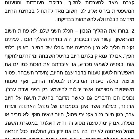
קצרה מאד להערכות להליך ובדיקת העובדות והטענות
המשפטיות ביחס אליו. לכן חשוב מאד להתחיל בבחינת החיוב
מיד עם קבלתו ולא להשתהות בבדיקתו.
2.
בחרו את ההליך הנכון
– הכלל השני שלנו, לא פחות חשוב
מהראשון, וקשור אליו בטבורו, הוא בחירת ההליך הנכון. לעיתים
נקיטת הליך לא נכון מכריעה את גורלו של החיוב באופן בלתי
הפיך. אם לדוגמא קיבלתם חיוב בהיטל השבחה ומיהרתם לתקוף
אותו בפנייה לשמאי מכריע, אזי איבדתם את הזכות כמו גם את
האפשרות לטעון טענות בדבר עצם החיוב, (העדר השבחה, פטור
וכיוצא באלה טענות המובילות לבטלות החיוב, ואף טענות
משפטיות מסוימות אשר יכולות להישמע רק בפני ועדת ערר).
נכונים הם הדברים גם כאשר מדובר בהגשת השגה על חיוב
ארנונה, בעילות אשר אינן בסמכותו של מנהל הארנונה וועדת
ערר, כגון חיוב רטרואקטיבי פסול, חיוב שאינו חוקי, לא סביר או
מפלה. אם קיימת טענה מסוג זה, והיא הועלתה במסגרת השגה,
מנהל הארנונה לא ידון בה. גם אם ידון בה, החלטתו ככל הנראה