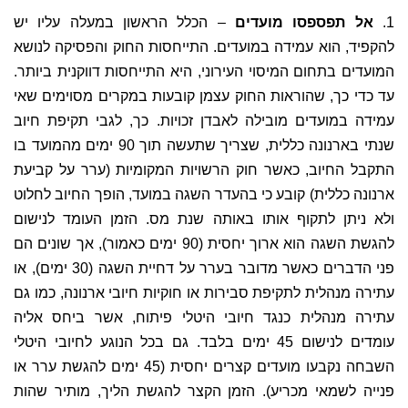
1.
אל תפספסו מועדים
– הכלל הראשון במעלה עליו יש
להקפיד, הוא עמידה במועדים. התייחסות החוק והפסיקה לנושא
המועדים בתחום המיסוי העירוני, היא התייחסות דווקנית ביותר.
עד כדי כך, שהוראות החוק עצמן קובעות במקרים מסוימים שאי
עמידה במועדים מובילה לאבדן זכויות. כך, לגבי תקיפת חיוב
שנתי בארנונה כללית, שצריך שתעשה תוך 90 ימים מהמועד בו
התקבל החיוב, כאשר חוק הרשויות המקומיות (ערר על קביעת
ארנונה כללית) קובע כי בהעדר השגה במועד, הופך החיוב לחלוט
ולא ניתן לתקוף אותו באותה שנת מס. הזמן העומד לנישום
להגשת השגה הוא ארוך יחסית (90 ימים כאמור), אך שונים הם
פני הדברים כאשר מדובר בערר על דחיית השגה (30 ימים), או
עתירה מנהלית לתקיפת סבירות או חוקיות חיובי ארנונה, כמו גם
עתירה מנהלית כנגד חיובי היטלי פיתוח, אשר ביחס אליה
עומדים לנישום 45 ימים בלבד. גם בכל הנוגע לחיובי היטלי
השבחה נקבעו מועדים קצרים יחסית (45 ימים להגשת ערר או
פנייה לשמאי מכריע). הזמן הקצר להגשת הליך, מותיר שהות