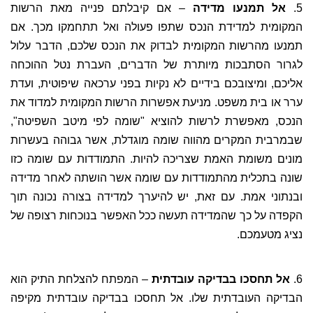
5.
אל תמנעו מדידה
– אם קיבלתם פנייה מאת הרשות
המקומית למדידת הנכס שתפו פעולה ואל תתחמקו מכך. אם
תמנעו מהרשות המקומית לבדוק את הנכס שלכם, הדבר עלול
לגרור הסתבכות מיותרת של הדברים, העברת נטל ההוכחה
אליכם, ומיצובכם בידיים לא נקיות בפני ערכאה שיפוטית, ועדת
ערר או בית משפט. מניעת אפשרות הרשות המקומית למדוד את
הנכס, מאפשרת לרשות להוציא "שומה לפי מיטב השפיטה",
שבמרבית המקרים מהווה שומה מוגדלת, אשר גבוהה בעשרות
מונים משומת האמת שצריכה להיות. התמודדות עם שומה כזו
שונה בתכלית מהתמודדות עם שומה אשר הושתה לאחר מדידה
ובנתוני אמת. עם זאת, יש להיערך למדידה בצורה נכונה תוך
הקפדה על כך שהמדידה תעשה ככל האפשר בנוכחות רצופה של
נציג מטעמכם.
6.
אל תחסכו בבדיקה עובדתית
– המפתח להצלחת התיק הוא
הבדיקה העובדתית שלו. אל תחסכו בבדיקה עובדתית מקיפה