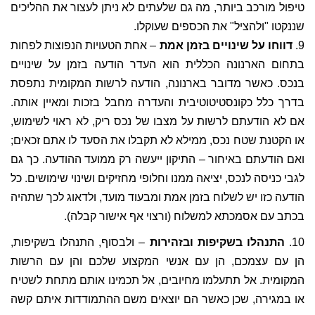
טיפול מורכב ביותר, מה גם שלעתים לא ניתן לעצור את ההליכים
שננקטו "ולהציל" את הכספים שעוקלו.
9.
דווחו על שינויים בזמן אמת
– אחת הטעויות הנפוצות לפחות
בתחום הארנונה הכללית הוא העדר הודעה בזמן על שינויים
בנכס. כאשר מדובר בארנונה, הודעה לרשות המקומית נתפסת
בדרך כלל כקונסטיטוטיבית והעדרה מחבל בזכות ומאיין אותה.
אם לא הודעתם לרשות על מצבו של נכס ריק, לא ראוי לשימוש,
או הקטנת שטח נכס, ממילא לא תקבלו את הסעד לו אתם זכאים;
ואם הודעתם באיחור – התיקון ייעשה רק ממועד ההודעה. כך גם
לגבי כניסה לנכס, יציאה ממנו וחלופי מחזיקים ושינוי שימושים. כל
הודעה כזו יש לשלוח בזמן אמת ומבעוד מועד, ולדאוג לכך שתהיה
בכתב עם אסמכתא למשלוח (ורצוי אף אישור קבלה).
10.
התנהלו בשקיפות ובזהירות
– ולבסוף, התנהלו בשקיפות,
הן עם עצמכם, הן עם אנשי המקצוע שלכם והן עם הרשות
המקומית. אל תתעלמו מחיובים, אל תכמינו אותם מתחת לשטיח
או במגירה, שכן כאשר הם יוצאים משם ההתמודדות איתם קשה