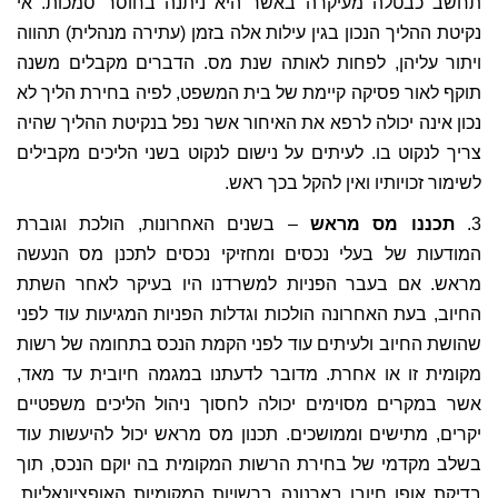
תחשב כבטלה מעיקרה באשר היא ניתנה בחוסר סמכות. אי
נקיטת ההליך הנכון בגין עילות אלה בזמן (עתירה מנהלית) תהווה
ויתור עליהן, לפחות לאותה שנת מס. הדברים מקבלים משנה
תוקף לאור פסיקה קיימת של בית המשפט, לפיה בחירת הליך לא
נכון אינה יכולה לרפא את האיחור אשר נפל בנקיטת ההליך שהיה
צריך לנקוט בו. לעיתים על נישום לנקוט בשני הליכים מקבילים
לשימור זכויותיו ואין להקל בכך ראש.
3.
תכננו מס מראש
– בשנים האחרונות, הולכת וגוברת
המודעות של בעלי נכסים ומחזיקי נכסים לתכנן מס הנעשה
מראש. אם בעבר הפניות למשרדנו היו בעיקר לאחר השתת
החיוב, בעת האחרונה הולכות וגדלות הפניות המגיעות עוד לפני
שהושת החיוב ולעיתים עוד לפני הקמת הנכס בתחומה של רשות
מקומית זו או אחרת. מדובר לדעתנו במגמה חיובית עד מאד,
אשר במקרים מסוימים יכולה לחסוך ניהול הליכים משפטיים
יקרים, מתישים וממושכים. תכנון מס מראש יכול להיעשות עוד
בשלב מקדמי של בחירת הרשות המקומית בה יוקם הנכס, תוך
בדיקת אופן חיובו בארנונה ברשויות המקומיות האופציונאליות.