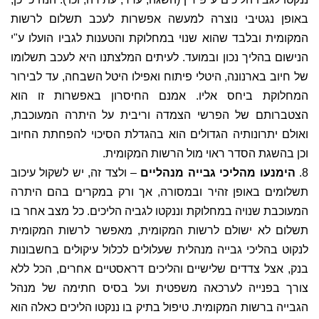
באופן נגטיבי נוצרה למעשה אפשרות לעכב תשלום לרשות
המקומית ובלבד שהוא שנוי במחלוקת והטענות לגביו הועלו ע"י
הנישום בהליך נכון ובמועד. לעיתים המלצתנו היא לעכב תשלומו
של חיוב בארנונה, היטלי פיתוח ואפילו היטל השבחה, עד לבירור
המחלוקת ביחס אליו. אמנם החיסרון באפשרות זו הוא
הצטברותם של הפרשי הצמדה וריבית על היתרה המעוכבת,
ואולם יתרונותיה הגדולים הוא בהגדלת הסיכוי להפחתת החיוב
וכן בהשגת הסדר ראוי מול הרשות המקומית.
8.
הימנעו מהליכי גבייה מנהליים
– ולצד זה, יש לשקול עיכוב
תשלומים באופן זהיר ובמסורה, אך ורק במקרים בהם היתרה
המעוכבת שנויה במחלוקת וננקטו לגביה הליכים. כל מצב אחר בו
תשלום לא ישולם לרשות המקומית, מאפשר לרשות המקומית
לנקוט בהליכי גבייה מנהלית שעלולים לכלול עיקולים בחשבונות
בנק, אצל צדדים שלישיים והליכים דראסטיים אחרים, הכל ללא
צורך בפנייה לערכאה משפטית ועל בסיס חתימה של מנהל
הגבייה ברשות המקומית. טיפול בתיק בו ננקטו הליכים כאלה הוא