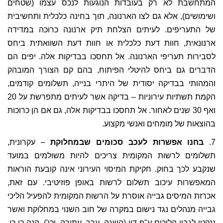
המתחשבת לא רק בעובדות הנוגעות לנכס עצמו (שטחים
ושימושים), אלא גם לצו הארנונה, תוך בחינה כלכלית ותחשיבית
של התעריפים. לעיתים הצלחת תיק ארנונה כרוכה במדידה
ארנונאית, חוות דעת כלכלית או חוות דעת השוואתית ביחס
לסבירות תעריפי הארנונה. אל תחסכו בבדיקות אלה. יפים הם
הדברים גם ביחס להיטלי הפיתוח, בהם קם הצורך המובהק
והמהותי בבדיקה יסודית של היתרי בנייה, תשלומים קודמים,
הקמת תשתיות עירוניות – בדיקה אשר לעיתים מתפרשת על 20
ואף 30 שנים לאחור. אל תחסכו בבדיקות אלה, גם אם הן כרוכות
בהוצאות של מומחים ואנשי מקצוע.
7.
בחנו אפשרות לעכב סכומים שבמחלוקת
– עקרונית,
תשלומים לרשות המקומית צריכים להיות משולמים במועד
שנקבע לכך בחוק. חקיקת המיסוי העירוני אינה קובעת הוראות
המאפשרות עיכוב תשלום לרשות באופן פוזיטיבי. עם זאת,
אכרזת המיסים גבייה אוסרת על הרשות המקומית להפעיל הליכי
גבייה מנהלים נגד נישום במקרה של חוב השנוי במחלוקת ואשר
ננקטו לגביו הליכים ע"פ דין (השגה, ערר, עתירה, וכו'). הנה כי כן,