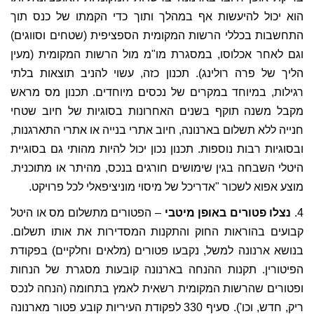
הוא יכול להיעשות אף במהלך ותוך כדי הקמתו של כנס תוך
התחשבות בכללי הרשות המקומית הספציפית (שטחים וסווגים)
וגם לאחר אכלוסו, במסגרת מו"מ מול הרשות המקומית (מעין
הליך של פרה רולינג). תכנון כזה, עשוי להניב תוצאות בלתי
רגילות, במיוחד במקרים של נכסים מיוחדים. תכנון מס מראש
מקבל משנה תוקף בשנים האחרונות בסוגיות של חיוב שטחי
חנייה ללא תשלום בארנונה, חיוב אתרי בנייה או אתרי התארגנות,
ובסוגיות רבות נוספות. תכנון נכון יכול להיות מהותי גם בסוגיית
היטלי השבחה בגין שימושים חורגים בנכס, מהיתר או מתוכנית.
מוצע אפוא לשכור "אדריכל של מיסוי מוניציפאלי לכל פרויקט.
4.
נצלו פטורים באופן מיטבי
– הפטורים מתשלום מס או היטל
קבועים בהוראות החוק והתקנות המסדירות את אותו תשלום.
בנושא ארנונה למשל, נקבעו פטורים (מלאים וחלקיים) בפקודת
הפיטורין. תקנות ההנחה בארנונה קובעות מסגרת של הנחות
ופטורים שהרשות המקומית רשאית לאמץ בתחומה (הנחה לנכס
ריק, חדש, וכו'). סעיף 330 לפקודת העיריות קובע פטור מארנונה