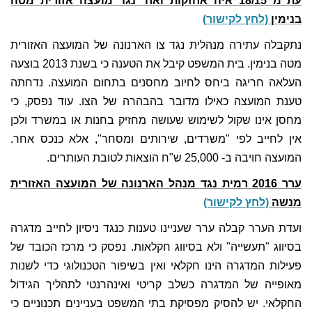
עת"מ 18/15 איה אחזקות ואח' נגד מועצה אזורית מטה
בנימין
(לחץ לקישור)
נתקבלה עתירה מנהלית נגד צו הארנונה של המועצה האזורית
מטה בנימין. בית המשפט קיבל את הטענה כי בשנת 2013 בוצעה
העלאה חריגה ביחס לחיוב מחסנים בתחום המועצה. נדחתה
טענת המועצה כאילו מדובר בהבהרה של הצו. עוד נפסק, כי
מחסן אינו שקול לשימוש שעושה מחזיק בחנות או במשרד ולכן
אין לחייב לפי "משרדים, שירותים ומסחר", אלא כנכס אחר.
המועצה חויבה ב- 25,000 ש"ח הוצאות לטובת העותרים.
ערר 2016 רמית נגד מנהל הארנונה של המועצה האזורית
מנשה
(לחץ לקישור)
ועדת הערר קבלה ערר שעניינו טענות כנגד ניסיון לחייב מדגרה
בסיווג "תעשייה" ולא בסיווג חקלאות. נפסק כי מרכז הכובד של
פעילות המדגרה הינו חקלאי ואין בשיפור הטכנולוגי כדי לשנות
מאופייה של המדגרה כשלב קריטי ואינהרנטי לתהליך הגידול
החקלאי. יש להסיק מפסיקת בתי המשפט בעניינים תכנוניים כי