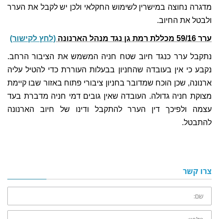
מדגרה נחוצה במישרין לשימוש החקלאי ולכן יש לקבל את הערר
ולבטל את החיוב.
ערר 59/16 מכללת רמת גן נגד מנהל הארנונה
(לחץ לקישור)
נתקבל ערר כנגד חיוב שטח חניה המשמש את הציבור הרחב.
נקבע כי אין בעובדה שהחניון בבעלות העוררת כדי להטיל עליה
ארנונה, שכן הוכח שמדובר בחניון ציבורי פתוח באזור שבו קיימת
מצוקת חניה גדולה. העובדה שאין גובים דמי חניה מדברת בעד
עצמה ולפיכך דין הערר להתקבל ודינו של חיוב הארנונה
להתבטל.
צרו קשר
שם:
טלפון: