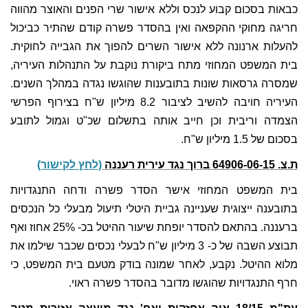
כבאות בסכום קבוע לנכס וללא אישור שרי הפנים והאוצר מהווה
חריגה מחוקי ההקפאה ואין בהסדר פשרה קודם שהתיר כביכול
להעלות ארנונה ללא אישור השרים להפוך את הגבייה לחוקית.
בית המשפט המחוזי מתח ביקורת נוקבת על התנהלות העיריה,
שמסרה גרסאות שונות בתובענות שהוגשו נגדה במהלך השנים.
העיריה חויבה להשיב לציבור 8.2 מיליון ש"ח בצירוף הפרשי
הצמדה וריבית וכן חייב אותה בתשלום שכ"ט וגמול לתובע
בסכום של 1.5 מיליון ש"ח.
ת.צ. 64906-06-15 ברוך נגד עירית רעננה
(לחץ לקישור)
בית המשפט המחוזי אישר הסדר פשרה ודחה התנגדויות
בתובענה ייצוגית שעניינה גביית היטלי תיעול מבעלי כל הנכסים
ברעננה. בהתאם להסדר יופחת שיעור ההיטל בכ- 25% אחוז ואף
תבוצע השבה של כ- 3 מיליון ש"ח לבעלי נכסים שכבר שילמו את
מלוא ההיטל. נקבע, לאחר שמונה בודק מטעם בית המשפט, כי
חרף התנגדויות שהוגשו מדובר בהסדר פשרה ראוי.