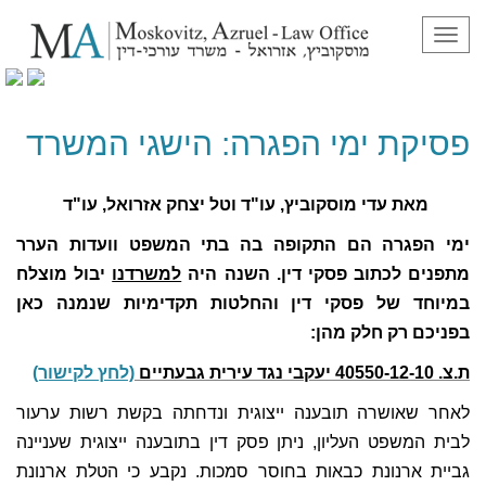
תפריט
פסיקת ימי הפגרה: הישגי המשרד
פסיקת ימי הפגרה: הישגי המשרד
מאת עדי מוסקוביץ, עו"ד וטל יצחק אזרואל, עו"ד
ימי הפגרה הם התקופה בה בתי המשפט וועדות הערר
מתפנים לכתוב פסקי דין. השנה היה
למשרדנו
יבול מוצלח
במיוחד של פסקי דין והחלטות תקדימיות שנמנה כאן
בפניכם רק חלק מהן:
ת.צ. 40550-12-10 יעקבי נגד עירית גבעתיים
(לחץ לקישור)
לאחר שאושרה תובענה ייצוגית ונדחתה בקשת רשות ערעור
לבית המשפט העליון, ניתן פסק דין בתובענה ייצוגית שעניינה
גביית ארנונת כבאות בחוסר סמכות. נקבע כי הטלת ארנונת