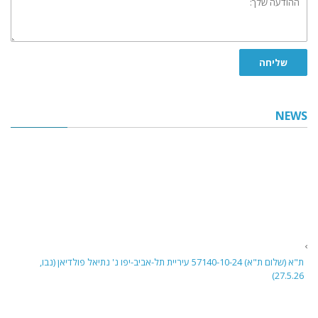
שלך:
שליחה
NEWS
ת"א (שלום ת"א) 57140-10-24 עיריית תל-אביב-יפו נ' נתיאל פולדיאן (נבו,
27.5.26)
בית משפט השלום בתל אביב דן בבקשה לביטול פסק דין שניתן בהיעדר הגנה נגד
בעל שליטה שחויב אישית בחובות ארנונה של חברה לפי סעיף 8(ג) לחוק
ההסדרים. נקבע שאין מקום לביטול מחובת הצדק, שכן הנטל להוכיח פגם