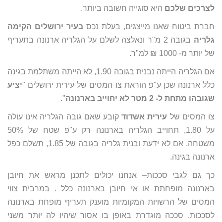
לצרכים שלכם
היא סוגייה חשובה ביותר.
חברת ביטוח שאנו מייצגים, בעלת נכס
בעיר ירושלים הקימה
גלריה
בגובה 2 מ"ר ונאלצה לשלם על הגלריה ארנונה בתעריף
של יותר מ- 1000 ₪ למ"ר.
אם הגלריה הייתה נבנית בגובה 1.90, לא הייתה משתלמת בגינה
כלל ארנונה שכן ע"פ הוראת צו המסים של עירית ירושלים "
יציע
שגובהו מתחת ל- 2 מטר לא יחוייב בארנונה
".
צו המסים של
עירית אשדוד
קובע שאם גובה הגלריה אינו עולה
על 1.80, תחוייב הגלריה בארנונה רק ע"פ שטח של 50%
משטחה. אם לא ידעת ובנית גלריה בגובה של 1.85, תשלם כפל
ארנונה בגינה.
כך גם לגבי סככות– אנחנו יכולים לתכנן מראש את חיובן
בארנונה מופחתת או אי חיובן בארנונה כלל . במרבית צווי
המסים של הרשויות המקומיות מוענק תעריף מופחת בארנונה
לסככות. סככה מוגדרת באופן בו אסור שיהיו לה יותר משני