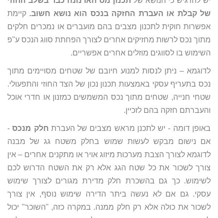
יש להדגיש כי הנושא של
תכנון מס הארנונה כבר בשלב החוזי
של קבלת או העברת החזקה בנכס הוא נושא חשוב.
קיימת
אפשרות חוקית לתכנון מצבים בהם מועברים או נמכרים חלקים
מתוך נכס לרשות מחזיקים אחרים לצורך הפחתת סווג הנכס ע"פ
השימוש בו לסווגים מוזלים אחרים אפשריים.
לדוגמא – ניתן לנסות למנוע חיובם של שטחים מסויימים מתוך
נכס בתעריף עסקי באמצעות תכנון נכון של הצד החוזי והתפעולי.
שטחי חנייה, שטחים מתוך נכס המשמשים כמזנון או חדרי אוכל
והעברתם חזקה בהם לזכיין.
באופן דומה - יש לתכנן מראש מצבים של העברת
חלק מנכס
-
אם נישום מבקש לעשות שמוש בחלק משטח גג של מבנה
לדוגמא לצורך הצבת מערכות מיזוג אויר או מתקנים אחרים – אין
צורך לשכור את כל שטח הגג אלא רק את השטח הדרוש לכם
לשימוש. כך גם בהשכרת חלק מדירת מגורים לצורך שימוש
עסקי. גם אם לא נעשה ביתר הדירה שימוש נוסף, אין צורך
לשכור את כולה אלא רק חלק ממנה. במקרה כזה, "השוכר" יכול