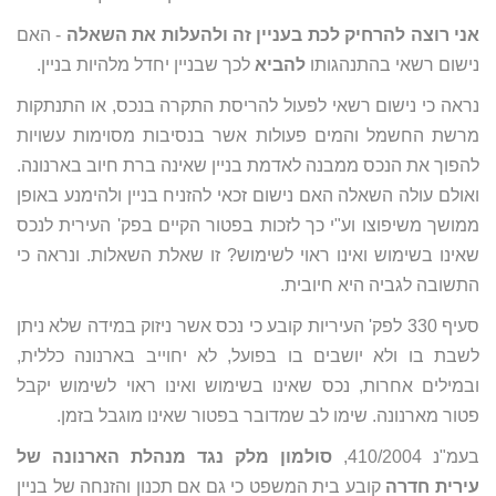
אני רוצה להרחיק לכת בעניין זה ולהעלות את השאלה
- האם
נישום רשאי בהתנהגותו
להביא
לכך שבניין יחדל מלהיות בניין.
נראה כי נישום רשאי לפעול להריסת התקרה בנכס, או התנתקות
מרשת החשמל והמים פעולות אשר בנסיבות מסוימות עשויות
להפוך את הנכס ממבנה לאדמת בניין שאינה ברת חיוב בארנונה.
ואולם עולה השאלה האם נישום זכאי להזניח בניין ולהימנע באופן
ממושך משיפוצו וע"י כך לזכות בפטור הקיים בפק' העירית לנכס
שאינו בשימוש ואינו ראוי לשימוש? זו שאלת השאלות. ונראה כי
התשובה לגביה היא חיובית.
סעיף 330 לפק' העיריות קובע כי נכס אשר ניזוק במידה שלא ניתן
לשבת בו ולא יושבים בו בפועל, לא יחוייב בארנונה כללית,
ובמילים אחרות, נכס שאינו בשימוש ואינו ראוי לשימוש יקבל
פטור מארנונה. שימו לב שמדובר בפטור שאינו מוגבל בזמן.
בעמ"נ 410/2004,
סולמון מלק נגד מנהלת הארנונה של
עירית חדרה
קובע בית המשפט כי גם אם תכנון והזנחה של בניין