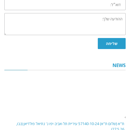
דוא״ל:
ההודעה
שלך:
שליחה
NEWS
ת"א (שלום ת"א) 57140-10-24 עיריית תל-אביב-יפו נ' נתיאל פולדיאן (נבו,
27.5.26)