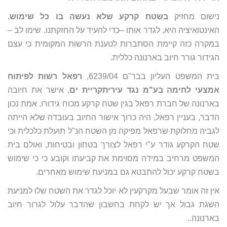
נישום מחזיק
בשטח קרקע שלא נעשה בו כל שימוש.
האינטואיציה היא, לגדר אותו –כדי להעיד על החזקתנו. שימו לב –
במקרה כזה קיימת הסתברות לטענת הרשות המקומית כי עצם
הגידור גורר חיוב בארנונה כללית.
בית המשפט העליון בבר"ם 6239/04,
רפאל רשות לפיתוח
אמצעי לחימה בע"מ נגד עיריתקריית ים
, אישר את חיובה
בארנונה של חברת רפאל בגין שטח קרקע מכוח גידורו. אמת נכון
הדבר, בעניין רפאל, היה כרוך אישור החיוב בעובדה שלא הייתה
לגביה מחלוקת שרפאל מפיקה מן השטח הנ"ל תועלת כלכלית וכי
שטח הקרקע גודר ע"י רפאל לצורך בטחון ובטיחות, ואולם בית
המשפט מרחיב במידה מסוימת את קביעתו וקובע כי כי שימוש
בשטח קרקע יכול להתבטא גם במניעת שימוש מאחרים.
אין זה אומר שבעל מקרקעין לא יוכל לגדר את השטח שלו למניעת
השגת גבול אך יש לקחת בחשבון שהדבר עלול לגרור חיוב
בארנונה..