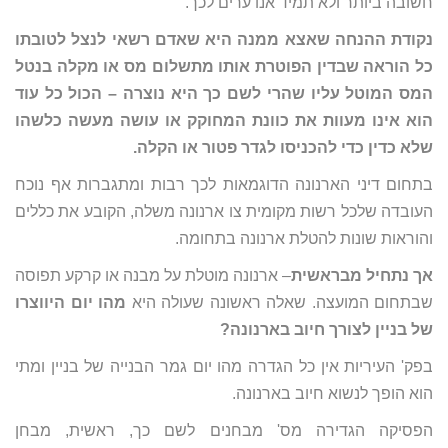
חשובה ביותר ולא תמיד אנו ערים לכך.
נקודת ההנחה שאצא ממנה היא שאדם רשאי לנצל לטובתו
כל הוראה שבדין הפוטרת אותו מתשלום מס או מקלה בנטל
המס המוטל עליו שהרי לשם כך היא נוצרה – הכול כל עוד
הוא אינו מעוות את כוונת המחוקק או עושה מעשה כלשהו
שלא כדין כדי להכניסו לגדר פטור או הקלה.
בתחום דיני הארנונה הדוגמאות לכך רבות ומתגברות אף נוכח
העובדה שלכל רשות מקומית צו ארנונה משלה, הקובע את כללים
והוראות שונות להטלת ארנונה בתחומה.
אך נתחיל מבראשית
– ארנונה מוטלת על מבנה או קרקע תפוסה
שבתחום המועצה. שאלה ראשונה שעולה היא
מהו יום היווצרו
של בניין לצורך חיוב בארנונה?
בפק' העיריות אין כל הגדרה מהו יום גמר הבנייה של בניין ומתי
הוא הופך לנשוא חיוב בארנונה.
הפסיקה הגדירה מס' מבחנים לשם כך, ראשית, מבחן