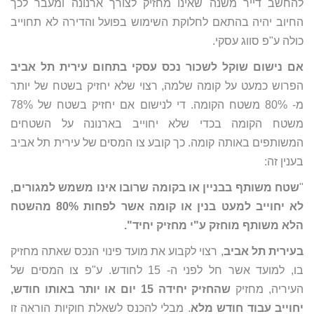
להחשב דייר משנה שאינו מחזיק לצורך ארנונה ומעבר לכך
החיוב יהיה בהתאם לחלוקת השימוש בפועל והדירה לא תחוייב
כולה ע"פ סווג עסקי.
אם נישום שוקל לשכור נכס עסקי בתחום עירית תל אביב
הפרוש כמעט על קומה שלמה, רצוי שלא יחזיק בשטח של יותר
מ- 80% משטח הקומה. די לנישום אם יחזיק בשטח של 78%
משטח הקומה בכדי שלא יחוייב בארנונה על השטחים
המשותפים באותה קומה. כך קובע צו המסים של עירית תל אביב
בענין זה:
"
שטח משותף בבניין או בקומה שרובו אינו משמש למגורים,
לא יחוייב למעט בנין או קומה אשר לפחות 80% מהשטח
הלא משותף מוחזק ע"י מחזיק יחיד".
בעירית תל אביב
, רצוי לקבוע את מועד פינוי הנכס שאתה מחזיק
בו, למועד אשר חל לפני ה- 15 לחודש. ע"פ צו המסים של
העיריה, מחזיק
שהחזיק יחידה 15 יום או יותר באותו חודש,
יחוייב עבוד חודש מלא
. מבלי להכנס לשאלת חוקיות הוראה זו