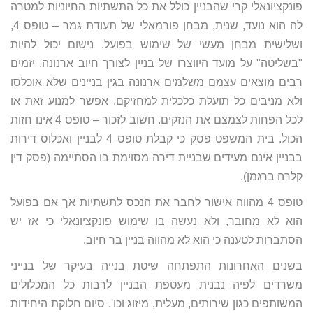
פונקציונאלי קרי שהבניין כולל את כל התשתיות החיוניות למטרה
לה הוא נועד, שנית, מבחן פורמאלי של תעודת גמר – טופס 4,
ושלישית מבחן מעשי של שימוש בפועל. נישום יכול להיות
"בשליטה" על מועד היווצרו של בניין לצורך חיוב ארנונה. יזמים
רבים מוצאים עצמם משלמים ארנונה בגין בניינים שלא אוכלסו
ולא מניבים כל תועלת כלכלית למחזיקם. אפשר למנוע זאת או
לכל הפחות לצמצם את הנזקים. חשוב לזכור – טופס 4 אינו חזות
הכול. בית המשפט פסק כי קבלת טופס 4 לבניין ואכלוס דירות
בבניין אינם מעידים שבניית דירה מסוימת בו הסתיימה (פסק דין
קלרה ברגמן).
טופס 4 מהווה אישור לחבר את הנכס לתשתיות אך אם בפועל
הוא לא מחובר, ולא נעשה בו שימוש פונקציונאלי כי אז יש
הסתברות לטענה כי הוא לא מהווה בניין בר חיוב.
בשנים האחרונות התפתחה שיטת בנייה בעיקר של בנייני
משרדים לפיה נבנית מעטפת הבניין לרבות כל המכלולים
המשותפים כגון שירותים, מעלית, מיזוג וכו'. סיום חלוקת היחידות