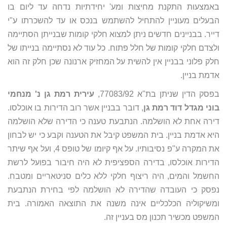
באמצעות התקנת מחיצות ומע' יחידתיות נדחה עד ליום בו
הבעלים מעוניין להתחיל להשתמש בנכס או עד להשכרתו ע"י
דייר. בבניינים חדשים ניתן למצוא חלקי קומות שבנייתן הסתיימה
ולצדם חלקי קומות של חלל פתוח. כל עוד לא נסתיימה בנייתו של
חלק פלוני בבניין אין להשית על המחזיק ארנונה שכן חלק זה הוא
אדמת בניין.
בפסק הדין שניתן בת"א 77083/92,
עירית רמת גן נ' מנחמי
בוני מגדל דוד רמת גן
, דובר בבניין אשר רוב הדירות בו אוכלסו.
דירה אחת לא הושלמה. הנתבעת טענה כי הדירה שלא הושלמה
היא אדמת בניין. בית המשפט קיבל את הטענה וקבע כי יש לבחון
את המקרה ע"פ נסיבותיו. על אף קיומו של טופס 4, ועל אף שיתר
הדירות אוכלסו, בדירה הספציפית לא היה חיבור בפועל לרשת
החשמל והמים, היה ריצוף חלקי ללא כלים סניטאריים ומטבח.
נפסק כי העובדה שהדירה לא הושלמה לפי בחירת הנתבעת
ומשיקוליה הכלכליים אינה משנה את התוצאה האמורה. בית
המשפט מכשיר תכנון מס בעניין זה.