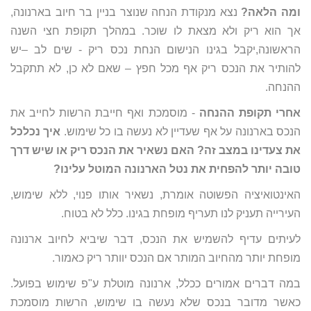
ומה הלאה?
נצא מנקודת הנחה שנוצר בניין בר חיוב בארנונה,
אך הוא ריק ולא מצאת לו שוכר. במהלך תקופת חצי השנה
הראשונה,יקבל בגינו הנישום הנחת נכס ריק - שים לב –יש
להותיר את הנכס ריק אף מכל חפץ – שאם לא כן, לא תתקבל
ההנחה.
אחרי תקופת ההנחה
- מוסמכת ואף חייבת הרשות לחייב את
הנכס בארנונה על אף שעדיין לא נעשה בו כל שימוש.
איך נכלכל
את צעדינו במצב זה? האם נשאיר את הנכס ריק או שיש דרך
טובה יותר להפחית את נטל הארנונה המוטל עלינו?
האינטואיציה הפשוטה אומרת, נשאיר אותו פנוי, ללא שימוש,
העירייה תעניק לנו תעריף מופחת בגינו. כלל לא בטוח.
לעיתים עדיף להשמיש את הנכס, דבר שיביא לחיוב ארנונה
מופחת יותר מהחיוב המותר אם הנכס יוותר ריק כאמור.
במה דברים אמורים ככלל, ארנונה מוטלת ע"פ שימוש בפועל.
כאשר מדובר בנכס שלא נעשה בו שימוש, הרשות מוסמכת