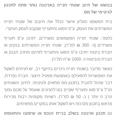
בנושא של חיוב שטחי חנייה בארנונה נותר פתח לתכנון
לגיטימי של מס.
בית המשפט העליון אישר ככלל את חיובם של שטחי חנייה
המשרתים את העסק, ע"פ הסווג והתעריף שנקבע לעסק העיקרי.
כלומר, שטחי חנייה המשמשים משרדים, יחויבו ע"פ תעריף
משרדים (כ- 300 ₪ למ"ר), שטחי חנייה המשרתים בנקים או
חברת ביטוח יחויבו ע"פ הסווג והתעריף לפיהם מחויב הבנק או
חברת (הביטוח כ- 1000 ש"ח למ"ר).
כאשר מדובר בשטחי חנייה ניכרים בהיקף רב, יש לעיתים לשקול
את האפשרות להפעילם באמצעות מפעיל חיצוני, חברה נפרדת,
דבר שיכול להוביל בתכנון מס מתאים ולגיטימי, לחיוב השטחים
הנ"ל ע"פ סווג ותעריף שקיים בצו לחניונים שעומד על סכום נמוך
הרב ה יותר ( כ- 50 ₪ למ"ר). רשויות מקומיות רבות מכירות
מראש בתכנון מס כזה ויש לשקול אותו במקרים מתאימים.
גם
תכנון ארנונה בשלב בניית הנכס או שיפוצו והתאמתו