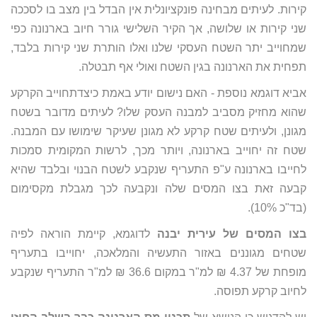
קירות. לעיתים מבחינה פונקציונלית אין הבדל בין מצב בו לסככה
שני קירות או שלושה, אך הקיר השלישי גורר חיוב בארנונה כפי
שמחוייב יתר השטח העסקי שלנו ואלו הותרת שני קירות בלבד,
תפחית את הארנונה בגין השטח ואולי אף תבטלה.
אביא דוגמא נוספת - האם נישום יודע באמת כיצדתחוייב הקרקע
שהוא מחזיק מסביב למבנה העסק שלו? לעיתים מדובר בשטח
מגונן, ולעיתים שטח קרקע לא מגונן שעיקר שימושו עם המבנה.
שטח זה יחוייב בארנונה, ויותר מכך, לרשות המקומית סמכות
לחייבו בארנונה ע"פ התעריף שנקבע לשטח הבנוי ובלבד שהיא
קבעה זאת בצו המסים שלה ונקבעה לכך מגבלת מקסימום
(בד"כ 10%).
בצו המסים של עירית יבנה
לדוגמא, קיימת הוראה לפיה
שטחים מגוננים באזור התעשיה והמלאכה, יחוייבו בתעריף
מופחת של 4.37 ₪ למ"ר במקום 36.6 ₪ למ"ר התעריף שנקבע
לחיוב קרקע תפוסה.