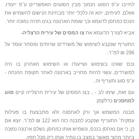
לחייבו ע"פ הסווג הנמוך מבין הסווגים האפשריים ע"פ ייעודו.
ואולם, לעיתים, יהא זה כלכלי יותר מבחינת הנישום להשמיש את
הנכס כמחסן לדוגמא וכך שומת הארנונה בגינו תהיה נמוכה יותר.
אביא לצורך הדוגמא את
צו המסים של עירית הרצליה-
התעריף שנקבע לשימוש של משרדים שרותים ומסחר עומד על
296 ₪ למ"ר.
נכס שאינו בשימוש ושייעודו או השימוש האחרון בו היה
למשרדים, עשוי להיות מחוייב בארנונה לאחר תקופת ההנחה -
ע"פ סווג ותעריף זה .
עם זאת, שימו לב - , בצו המסים של עירית הרצלייה קיים
סווג
למחסנים
כדלקמן:
מבנה המשמש אך ורק לאחסנה ולא מתבצעת בו פעילות
עסקית" התעריף שנקבע למבנה כזה הוא 122 ₪ למ"ר. יוצא אם
כן, כי אם נאחסן בנכס, ונשמיש אותו כמחסן, נשלם ארנונה נמוכה
ביותר מחצי מאשר במצב בו נותיר אותו ריק מכל חפץ.