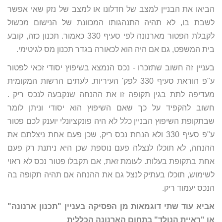
הביאו את הבניין למצב של חדלונו או למצב של נזק שאי אפשר
לשבת בו, לא תהיה התנהגותו המכוונת של הנישום מכשול
לקבלת הפטור מארנונה לפי סעיף 330 כאמור. תכנון כזה, קובע
בית המשפט, גם אם היה הוא לכאורה בגדר תכנון מס לגיטימי.
בעניין זה חשוב שתזכרו - נכס הנמצא בשיפוץ יסודי זכאי לפטור
ע"פ הוראת סעיף 330 לפק' העיריות. לעתים הרשות המקומית
מעדיפה לתת בגין תקופה זו את ההנחה שנקבעה לנכס ריק .
חשוב להקפיד על כך שאם השיפוץ הוא יסודי וניתן לומר
שבתקופת השיפוץ הבניין כלל לא היה פונקציונלי יוענק לכם פטור
ע"פ סעיף 330 ולא הנחת נכס ריק, שכן פעם אחת ניצלתם את
ההנחה, לא תוכלו לנצלה פעם נוספת שכן היא ניתנת רק פעם
אחת בתקופת בעלות. לעומת זאת, אם תקבלו פטור נכס לא ראוי
לשימוש, תוכלו בעתיק לנצל גם את ההנחה אם תהיה תקופה בה
הנכס יעמוד ריק.
אביא עוד שתי דוגמאות מן הפסיקה בעניין "תכנון ארנונה"
או "ראיית הנולד" בתחום הארנונה הכללית