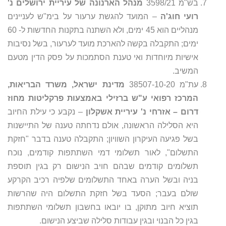
בש"מ 3598/21
מנהל הארנונה של עיריית ירושלים נ'
רועי חוג'ה
– המועד להגשת ערעור על בימ"ש לעניינים
מנהליים הוא 45 ימים, ולא השתנה בתקנות החדשות ל- 60
ימים; התקבלה בקשה להארכת מועד לערעור, בשל נסיבות
אישיות מיוחדות ואי טענת הסתמכות על פסק הדין מטעם
המשיב.
עת"מ 38507-10-20
מדינת ישראל, משרד הבריאות,
המרכז רפואי ע"ש ברזילי באמצעות פרקליטות מחוז
דרום – אזרחי נ' עיריית אשקלון
– נקבע כי עילת החיוב
היא הסלילה הראשונה, אולם נדחתה טענה של התיישנות
בשל פגיעה העיקרון השוויון; התקבלה טענה בדבר "חזקת
התשלום", לאור תשלומי דמי השתתפות קודמים, נוכח
תשלומים קודמים שבהם חויב הנישום רק בגין תוספת
בניה ובשל הערה באחד התשלומים שלפיה רכיב הקרקע
שולם בעבר; הסעד בשל חזקת התשלום היה שהרשות
תוציא חיוב מתוקן, בו יובאו בחשבון תשלומי השתתפות
בגין כל הבנוי ובגין עבודות סלילה שביצע הנישום.