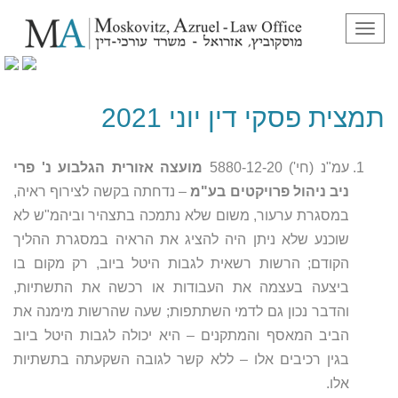
תפריט
תמצית פסקי דין יוני 2021
תמצית פסקי דין יוני 2021
עמ"נ (חי') 5880-12-20
מועצה אזורית הגלבוע נ' פרי
ניב ניהול פרויקטים בע"מ
– נדחתה בקשה לצירוף ראיה,
במסגרת ערעור, משום שלא נתמכה בתצהיר וביהמ"ש לא
שוכנע שלא ניתן היה להציג את הראיה במסגרת ההליך
הקודם; הרשות רשאית לגבות היטל ביוב, רק מקום בו
ביצעה בעצמה את העבודות או רכשה את התשתיות,
והדבר נכון גם לדמי השתתפות; שעה שהרשות מימנה את
הביב המאסף והמתקנים – היא יכולה לגבות היטל ביוב
בגין רכיבים אלו – ללא קשר לגובה השקעתה בתשתיות
אלו.