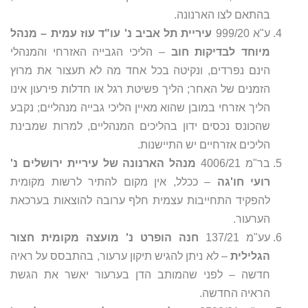
בהתאם לצו הארנונה.
ע"א 999/20
עיריית תל אביב נ' עו"ד עוז עמית – מנהל
מיוחד לבדיקות חוב
– הליכי הגבייה האזרחי והמנהלי
הינם נפרדים, ונקיטה בכל אחד מה לא תעצור את מרוץ
הזמנים של האחר; הליך פשיטת רגל או חדלות פירעון אינו
הליך אזרחי במובן שהוא מאיין הליכי גבייה מנהליים; נקבע
שהכונס נכסים ידון בהליכים המנהליים, למרות שמבינת
הליכים אזרחיים יש התיישנות.
בר"מ 4006/21
מנהל הארנונה של עיריית ירושלים נ'
רועי חו'גה
– ככלל, אין מקום להתיר לרשות מקומית
להפקיד התחייבות עצמית חלף ערובה להוצאות בערכאת
הערעור.
עע"מ 137/21
חנה הופרט נ' מועצה מקומית חצור
הגלילית
– לא ניתן להגיש תיקון ערעור, בהתבסס על ראיה
חדשה – לפני שהמותב הדן בערעור יאשר את הגשת
הראיה החדשה.