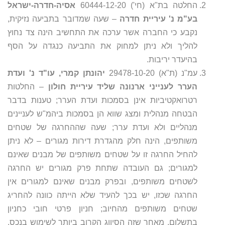
החלטה בת"א (חי') 60444-12-20
אסיה-חדרה-ישראל
בע"מ נ' עיריית חדרה
– שעה שמדובר בתביעה נזיקית,
נקבע כי החברה אשר ערכה את התחשיב הינה צד נחוץ
להליך ולא ניתן למחוק את התביעה כנגדה על הסף
בהיעדר יריבות.
עמ"נ (ת"א) 29478-10-20
יהונתן קמרי, עו"ד נ' ועדת
הערר לענייני ארנונה שליד עיריית חולון
– החלטות
רטרואקטיביות אינן בסמכות ועדת הערר; טענות בדבר
הבטחה מנהלית ומצג שווא הן בסמכות ביהמ"ש לעניינים
מנהליים ולא ועדת ערר; שעה שההחרגה של שטחים
משותפים, הינה חלק מהגדרת דירות מגורים – לא ניתן
להחיל החרגה זו על שטחים משותפים של מבנים שאינם
למגורים; גם העובדה שתחת פרק מגורים יש החרגה
לשטחים משותפים, ובפרק מבנים שאינם למגורים אין
החרגה שכזו, יש בכך להעיד שלא הייתה כוונה להחריג
שטחים משותפים מהחיוב; חניון פרטי חובי כחניון
בתשלום, מאחר שזה הסיווג הקרוב ביותר לשימוש בנכס,