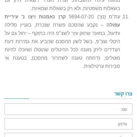
מהווה עילה להשבחה; ועדת הערר רשאית לדון גם
בשאלות משפטיות, ולא רק בשאלות שמאיות.
עת"מ (נצ') 5694-07-20
קרן נאמנות ויצו נ' עיריית
עפולה
– נקבע שהסכם פשרה שנכרת, בעניין סלילה
ותיעול, במועד שחוק עזר לשצ"פ היה בתוקף – יחול גם על
היטלי שצ"פ, בשל לשון ההסכם שהביע את גמירות דעת
הצדדים ליתן מענה לכל ההיטלים שהוטלו ושיוכלו להיות
מוטלים; נדחתה טענה לשחרור מהסכם, בטענת אי
סבירות ערטילאית.
צרו קשר
שם:
טלפון:
דוא״ל: