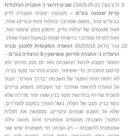
ת"צ (נצ') 23429-05-21
שביט דרוגר נ' החברה הכלכלית
קרית שמונה בע"מ
– תובענה ייצוגית הועברה לדיון
בבימ"ש אחר, משום שמדובר בעילות זהות ובמייצג אחד,
וזאת מטעמים של יעילות הדיון, חיסכון בזמן שיפוטי ועוד,
וזאת למרות שמדובר ברשויות שונות ובטענות הגנה שונות.
ערר (ת"א) 85203/16
הוועדה המקומית לתכנון ובניה
הרצליה נ' החברה לחיזוק אוסישקין 8 הרצליה בע"מ
–
המועד הקובע להיטל ההשבחה הוא יום מתן ההיתר ולא
פרסום התוכנית; כדי ששיפור, הנובע מחריגה מקווי בנייה,
לא יחסה תחת הפטור של השבחה "בדרך אחרת", הנטל
על הוועדה להראות שהדבר יצר השבחה. משמע צריכים
להוכיח שדירה בחריגות מקווי בניין שווה יותר מדירה שלא
בקווי בניין; מצב של הקלה, בשל הצורך במקום לממ"דים,
שלא על חשבון שטחים עיקריים, מממשת את תכלית
הפטור; השבחה מטעמים אסתטיים אינה מהווה עילה
אוטומטית להשבחה – רק הוכחה חד משמעית שיש שוני