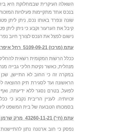
בנכס אחד מתקיימות פעילויות המזכות 
שונה ונפרד באותו נכס, ניתן ליתן 
קיבל את הערעור וקבע כי ניתן ליתן 
נישום לפצל את הנכס לצורך חיוב נפר
עתמ (מרכז) 5109-09-21‏ ‏ רחל איפרגן נ' עיריית ראשון לציון
ככלל הרשות המקומית רשאית להחליט 
מנהלית, כאשר נקיטת הליכי גבייה מנה
הראשונה ועד לסגירת תיק ההוצאה לפ
לפועל, בטרם נסגר ללא ידיעתה, ואף
זכויותיה. לעניין הריבית נקבע כי 
בסמכותו הטבועה של בית המשפט ליתן "
עתמ (חי') 43260-11-21 מרק שרמן נ' עיריית קרית אתא
נפסק כי חוב ארנונה נתון להתיישנות 