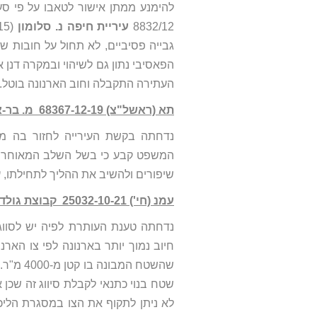
8832/12
עיריית חיפה נ. סלומון
גבייה פסיביים, לא תחול על חובות ש
הפאסיבי נתון גם לשיהוי ובמקרה דנן
העתירה התקבלה וחוב הארנונה בוטל.
תא (ראשל"צ) 68367-12-19‏ ‏ מ. בר-און חברה לבנין בע"מ נ' עיריית רחובות
נדחתה בקשת העירייה לחזור בה מה
המשפט קבע כי בשל השלב המאוחר בו
שיפורים ולהשיב את ההליך לתחילתו,
עמנ (חי') 25032-10-21‏ ‏ קבוצת גולד בונד בע"מ נ' מנהל הארנונה בעיריית חיפה
נדחתה טענת העותרת לפיה יש לסו
חיוב נמוך יותר בארנונה לפי צו הארנו
שהשטח ה
שטח בנוי כתנאי לקבלת סיווג זה שכן 
לא ניתן לתקוף את הצו במסגרת הלי