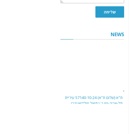
שליחה
NEWS
ת"א (שלום ת"א) 57140-10-24 עיריית
תל-אביב-יפו נ' נתיאל פולדיאן (נבו,
27.5.26)
בית משפט השלום בתל אביב דן בבקשה
לביטול פסק דין שניתן בהיעדר הגנה
נגד בעל שליטה שחויב אישית בחובות
ארנונה של חברה לפי סעיף 8(ג) לחוק