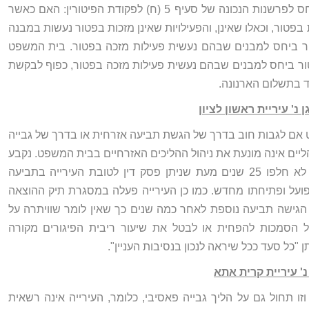
השאלה העיקרית שבמחלוקת היא ביחס לפרשנות הנכונה של סעיף 5 (ח) לפקודת הפיטורין: האם כאשר
בפטור, וכאלו שאינן, והפעילויות שאינן מזכות בפטור נעשות במבנה
פטור ביחס למבנים שבהם נעשית פעילות מזכה בפטור. בית המשפט
פטור ביחס למבנים שבהם נעשית פעילות מזכה בפטור, כפוף לבקשת
ד בתשלום הארנונה.
אם לגבות חוב בדרך של הגשת תביעה אזרחית או בדרך של גבייה
ליים אינה מונעת את ניהול ההליכים האזרחיים בבית המשפט. נקבע
במקרה זה כי החוב לא התיישן, שכן לא חלפו 25 שנים מעת שניתן פסק דין לטובת העירייה בתביעה
ועל ופתיחתו מחדש. כמו כן העירייה פעלה במסגרת תיק ההוצאה
 הגישה תביעה נוספת לאחר כמה שנים כך שאין לומר שוויתרה על
ככלל הסמכות להפחית או לבטל את שיעור ריבית הפיגורים מקורה
כל סעד ככל שיראה לנכון בנסיבות העניין".
וזו תחול גם על הליך גבייה פאסיבי, כלומר, העירייה אינה רשאית