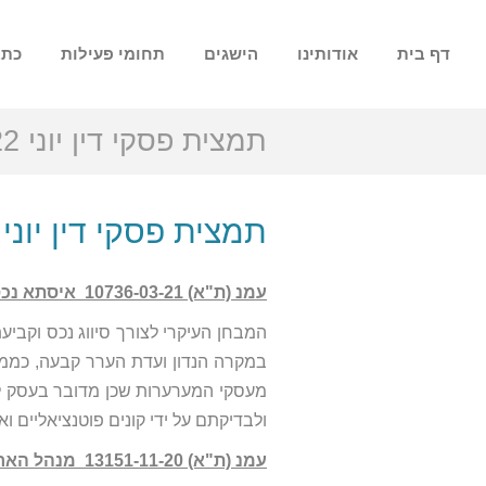
דף בית
אודותינו
הישגים
תחומי פעילות
כתב
תמצית פסקי דין יוני 2022
תמצית פסקי דין יוני 2022
עמנ (ת"א) 10736-03-21‏ ‏ איסתא נכסים בע"מ נ' מנהל הארנונה בעיריית תל אביב
המבחן העיקרי לצורך סיווג נכס וקביע
במקרה הנדון ועדת הערר קבעה, כממצ
ולבדיקתם על ידי קונים פוטנציאליים ואי
עמנ (ת"א) 13151-11-20‏ ‏ מנהל הארנונה בעיריית רמת גן נ' מועדון המרגנית