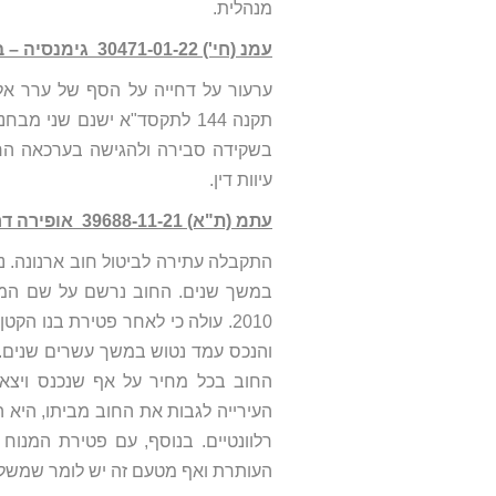
מנהלית.
עמנ (חי') 30471-01-22 גימנסיה – בתי ספר תיכוניים ע"ש גולדנר בע"מ נ' עיריית חדרה
ערעור על דחייה על הסף של ערר אל
עיוות דין.
עתמ (ת"א) 39688-11-21‏ ‏ אופירה דרדיקמן נ' עיריית תל-אביב-יפו
התקבלה עתירה לביטול חוב ארנונה. נ
והנכס עמד נטוש במשך עשרים שנים.
החוב בכל מחיר על אף שנכנס ויצא 
העירייה לגבות את החוב מביתו, היא 
רלוונטיים. בנוסף, עם פטירת המנוח
העותרת ואף מטעם זה יש לומר שמשלו