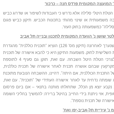
הטלת היטלי סלילה אלא נדרש כי העבודות לשיפור או שדרוג כביש
ה משמעותית או שינוי מהותי בתכונות הכביש. תיקון כביש פגום
"סלילה" כמשמעותה בחוק העזר.
נפסק כי התיקון לחוק התכנון והבנייה שנערך לאחרונה (תיקון מס' 126) הוציא "תוכנית כוללנית" מהגדרת
 שבסעיף 1(א) לתוספת השלישית לחוק. משמעות התיקון היא כי להבא אישורה של תוכנית
כוללנית לא ייחשב אירוע מס מידי לצרכי הטלת היטל השבחה. עם זאת, תוקן גם סעיף 4 לתוספת
הוסף סעיף קטן (5א): "במקרקעין שבהם אושרה תכנית לאחר אישורה של תכנית כוללנית,
התכנית הכוללנית, אם היתה". דהיינו, ההשבחה הנובעת מתוכנת
 שומתה נדחית עד לאחר אישורה העתידי של "תוכנית". עם זאת,
בהוראות המעבר שהכתיב תיקון 126 נקבע יוצא מן הכלל, שתחולתו מותנה בתנאי – אם ביום פרסום
פית, אזי ניתנת בידי החייב בהיטל ברירה: להמשיך בהליכי השומה
ישורה של תכנית נוספת".