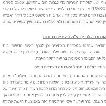
להימנע ממתן אישור לטאבו על פי סעיף 324 לפקודת העיריות כדי לגבות חוב שהתיישן. אומנם בעע"מ
(15/4/2015) נקבע כי ההלכה לפיה עירייה אינה רשאית לפעול בהליכי
נצברו קודם למתן פסק הדין, אך בית המשפט קבע כי הליך הגבייה
 אין ספק שהעירייה השתהתה ולא פעלה כמעט במשך כעשרים שנים.
ודאה שנתנה במסגרת תצהיריה וכן לצרף ראיות חדשות. בית
 הוגשה בקשה זו, עם סיום שלב ההוכחות, לא ניתן לבצע מקצה
 על אף הפגיעה המסוימת בהגעה לחקר האמת.
וג את שטח האחסנה שבחזקתה כ"מרכז אחסנה בתשלום" המקנה
נה של עיריית חיפה. נקבע כי השטח הנדון אינו עומד בהגדרה כיוון
מבונה בו קטן מ-4000 מ"ר. בית המשפט הוסיף כי לא ברור מדוע קבעה העירייה גודל מזערי של
אין הבדל ממשי בין קרקע לבין שטח בנוי לעניין אחסנה בתשלום אך
כי השגה, ערר וערעור אלא יש לעשות זאת באמצעות הגשת עתירה