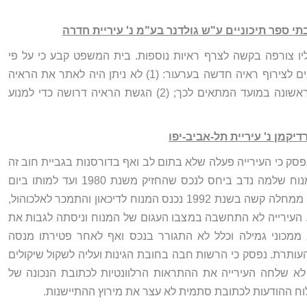
יו צורפה בקשה לצרף ראיות נוספות. בית המשפט קבע כי על פי
תקנה 144 לתקסד"א ישנם שני מבחנים לצירוף ראיה חדשה בערעור: (1) לא ניתן היה לאתר את הראיה
בשקידה סבירה ולהגישה בערכאה הראשונה במועד המתאים לכך; (2) הגשת הראיה דרושה כדי למנוע
פסק כי העירייה פעלה שלא בתום לב ואף בדורסנות בגביית חוב זה
במשך שנים. החוב נרשם על שם המנוח שלמה נדב ביחס לנכס שהחזיק משנת 1980 ועד למותו ביום
2010. עולה כי לאחר פטירת בנו הקטן ממחלה קשה בשנת 1992 נכנס המנוח לדיכאון והתמכר לאלכוהול,
 העירייה לא התחשבה במצבו העגום של המנוח וניסתה לגבות את
ממכוני גמילה וכלל לא התגורר בנכס ואף לאחר פטירתו מנסה
העותרת. נפסק כי הרשות חבה בחובת הגינות ועליה לשקול שיקולים
 לא שלחה העירייה את ההתראות הרלוונטיות לכתובת הנכונה של
ח ההודעות לכתובת סתמית לא עצר את מירוץ ההתיישנות.