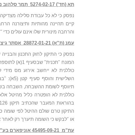
תא (חד') 5274-02-17 תמר סלהוב נ' המועצה המקומית פרדס חנה – כרכור
נפסק כי לא כל עבודת סלילה מצדיקה 
קיים תהיינה מהותיות ותיצורנה הרחב
והרחבה מינורית שלו אינם עולים כדי 
עמנ (ת"א) 28872-01-21 אסתר גיצלטר שושן נ' הוועדה המקומית לתכנון ובנייה תל אביב
המונח "תכנית"
השלישית ו
תיווסף לשומת ההשבחה, השבחה בשל 
כוללנית לא הופטרה כליל מהיטל אלא
התיקון טרם שולם ההיטל לפי שומה סו
או "לבקש כי השומה תיערך רק לאחר א
עת"מ 45495-09-21 אוניפארם בע"מ נ' עיריית תל-אביב-יפו ואח'