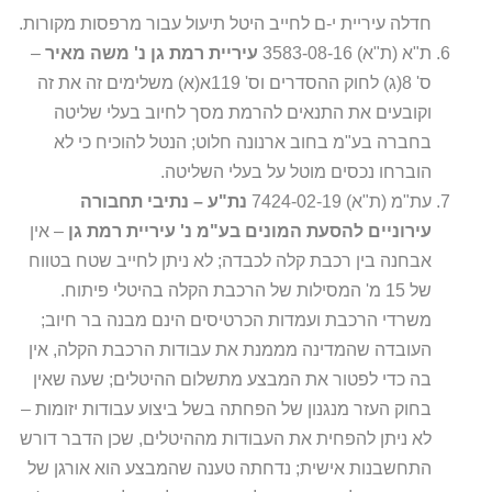
חדלה עיריית י-ם לחייב היטל תיעול עבור מרפסות מקורות.
ת"א (ת"א) 3583-08-16
עיריית רמת גן נ' משה מאיר
–
ס' 8(ג) לחוק ההסדרים וס' 119א(א) משלימים זה את זה
וקובעים את התנאים להרמת מסך לחיוב בעלי שליטה
בחברה בע"מ בחוב ארנונה חלוט; הנטל להוכיח כי לא
הוברחו נכסים מוטל על בעלי השליטה.
עת"מ (ת"א) 7424-02-19
נת"ע – נתיבי תחבורה
עירוניים להסעת המונים בע"מ נ' עיריית רמת גן
– אין
אבחנה בין רכבת קלה לכבדה; לא ניתן לחייב שטח בטווח
של 15 מ' המסילות של הרכבת הקלה בהיטלי פיתוח.
משרדי הרכבת ועמדות הכרטיסים הינם מבנה בר חיוב;
העובדה שהמדינה מממנת את עבודות הרכבת הקלה, אין
בה כדי לפטור את המבצע מתשלום ההיטלים; שעה שאין
בחוק העזר מנגנון של הפחתה בשל ביצוע עבודות יזומות –
לא ניתן להפחית את העבודות מההיטלים, שכן הדבר דורש
התחשבנות אישית; נדחתה טענה שהמבצע הוא אורגן של