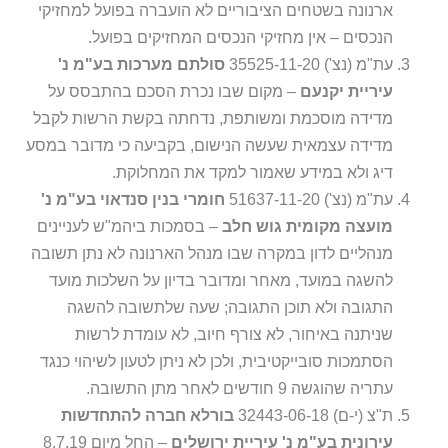
ארנונה בשטחים הציבוריים לא הועברה בפועל למחזיקי
הנכסים – אין מחזיקי הנכסים המחזיקים בפועל.
עת"מ (נצ') 35525-11-20
סולתם מערכות בע"מ נ'
עיריית יקנעם
– מקום שבו נכרת הסכם בהתבסס על
מדידה מוסכמת ומשותפת, נדחתה בקשת הרשות לקבל
מדידה עצמאית שעשה הנישום, בקביעה כי מדובר במסע
דיג ולא במידע שאמור למקד את המחלוקת.
עת"מ (נצ') 51637-11-20‏
חומרי בנין סנדאוי בע"מ נ'
מועצה מקומית גוש חלב
– בסמכות ביהמ"ש לעניינים
מנהליים לדון במקרה שבו מנהל הארנונה לא נתן תשובה
להשגה במועד, מאחר ומדובר בדיון על השלכות מועד
התגובה ולא תוכן התגובה; שעה שלתשובה להשגה
שניתנה באיחור, לא צורף חיוב, לא עומדת לרשות
הסתמכות סובייקטיבית, ולכן לא ניתן לטעון לשיהוי כנגד
עתריה שהוגשה 9 חודשים לאחר מתן התשובה.
ת"צ (י-ם) 32443-06-18
בורלא חברה להתחדשות
עירונית בע"מ נ' עיריית ירושלים
– החל מיום 8.7.19