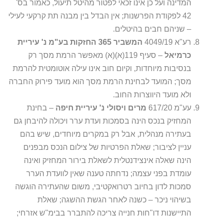
המדינה ועל כן אינו זכאי לפטור מהיטל תיעול, כאמור בס'
42 לפקודת הפרשנות; אין הבדל בין מבנה תת קרקעי לעילי
– שניהם חבים בהיטלים.
רע"א 4049/19
המשביר 365 החזקות בע"מ נ' עיריית
כרמיאל
– סעיף 119(א)(א) מאפשר הרמת מסך רק
בנסיבות מיוחדות, וקיום חוב אינו עילה אוטומטית להרמת
מסך; המועד לבחינת הרמת מסך הוא מועד פירוק החברה
ולא מועד היווצרות החוב.
עע"מ 617/20
מרים ויסולי נ' עיריית חיפה
– בחינת
המחזיק בנכס הינה בסמכות ועדת ערר ויכולה להיבחן גם
בעתירה מנהלית, אבל רק במקרים מיוחדים, שיש בהם
עניין לציבור; שאלת הפרטיות של צילום הנכס מבפנים
הינה שאלה אינצידנטלית לשאלת בירור המחזיק ואינה
עומדת בפני עצמה; נדחתה טענה שאין לוועדת הערר
סמכות לדון בחיוב רטרואקטיבי, משום שהעתירה הוגשה
בשיהוי ניכר – כשנה לאחר הגשת ההשגה; שאלת
התיישנות דו"חות חנייה צריכה להתברר בבימ"ש אזרחי;