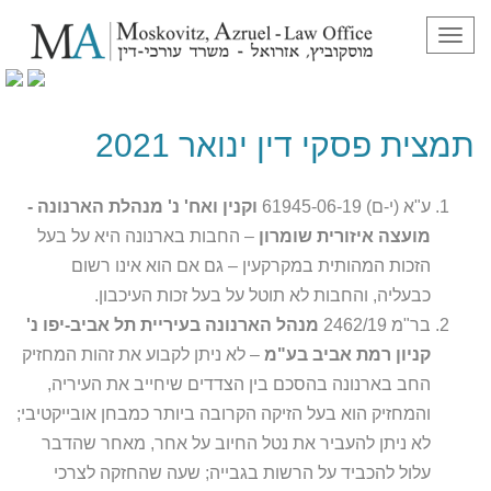
תפריט
תמצית פסקי דין ינואר 2021
תמצית פסקי דין ינואר 2021
ע"א (י-ם) 61945-06-19
וקנין ואח' נ' מנהלת הארנונה -
מועצה איזורית שומרון
– החבות בארנונה היא על בעל
הזכות המהותית במקרקעין – גם אם הוא אינו רשום
כבעליה, והחבות לא תוטל על בעל זכות העיכבון.
בר"מ 2462/19
מנהל הארנונה בעיריית תל אביב-יפו נ'
קניון רמת אביב בע"מ
– לא ניתן לקבוע את זהות המחזיק
החב בארנונה בהסכם בין הצדדים שיחייב את העיריה,
והמחזיק הוא בעל הזיקה הקרובה ביותר כמבחן אובייקטיבי;
לא ניתן להעביר את נטל החיוב על אחר, מאחר שהדבר
עלול להכביד על הרשות בגבייה; שעה שהחזקה לצרכי