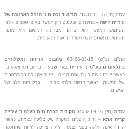
עמ"נ (חי') 71031-11-16
מ.ד.ש.ד נכסים נ' מנהל הארנונה של
עיריית חיפה
– בחינת סיווג לנכס ריק תעשה באופן ספציפי - לפי
השימוש המותר הזול ביותר מבחינת הנישום ולא מתוך
השימושים אותם רוצה לעודד הרשות המקומית.
עת"מ (ב"ש) 63466-03-15
גלובוס אריזות ומשלוחים
בינלאומים בע"מ נ' עיריית באר שבע
– בחיוב רטרואקטיבי,
כאשר ישנה טעות בין סיווגים דומים – יחוזק אינטרס ההסתמכות
של הנישום, וכאשר הסיווג בלתי סביר – ייבדק תום הלב של
הנישום.
עת"מ (חי') 34062-08-16
מקורות חברת מים בע"מ נ' עיריית
קרית אתא
– חיוב היטלים במקרה של סלילה עצמית, כאשר
הדרך אינה חלקה בפני עצמה, הזיקה צריכה להיות שהחלקה