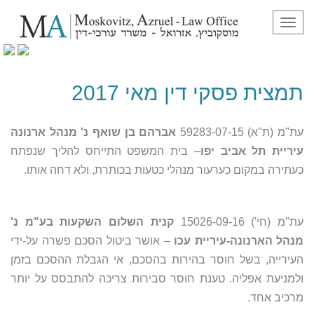
תפריט
תמצית פסקי דין מאי 2017
תמצית פסקי דין מאי 2017
עת"מ (ת"א) 59283-07-15
אברהם בן שואף נ' מנהל ארנונה
עיריית תל אביב יפו
– בית המשפט התייחס להליך שנפתח
כעתירה במקום כערעור מנהלי כטעות בכותרת, ולא דחה אותו.
עת"מ (חי') 15026-09-16
קנית השלום השקעות בע"מ נ'
מנהל הארנונה-עיריית עכו
– אושר ביטול הסכם פשרה על-ידי
העירייה, בשל חוסר בהירות בהסכם, אי הגבלת ההסכם בזמן
ולמניעת אפליה. טענת חוסר סבירות צריכה להתבסס על יותר
מרכיב אחד.