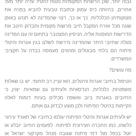
גבוה יותר, שכן הרשויות המקומיות נוטות להטיל עליה יותר מעל
אחרים, בהיותה כיס עמוק וכתובת טבעית להביא בפניה את
מצוקותיהן הכלכליות. כך או כך, רצוי שהמדינה לא תנהג באופן
שונה מכל אזרח המקבל חיוב מרשות מקומית ותבדוק היטב את
הדרישות המופנות אליה. הניסיון המצטבר בתחום זה עם המדינה
מגלה שחיובי היתר שהמדינה נדרשת לשלם בגין אגרות והיטלי
פיתוח הם בלתי מבוטלים ומהווים מעמסה כבדה על תקציבי
המשרדים.
מה עושים?
הטיפול בחיובי אגרות והיטלים, הוא עניין רב תחומי. יש בו שאלות
משפטיות, כלכליות, הנדסאיות ולעיתים גם שמאיות. יצוין, כי
החיובים באגרות ביוב ואשפה מכילים בעיות דומות לאלה
הקיימות בהיטלי הפיתוח ולכן מוצע לבדוק גם אותם.
יש ולעיתים אגרות והיטלי הפיתוח יגולמו בחיוביו של תאגיד עירוני
כלשהו, כמו החברה העירונית לפיתוח. לפעמים החיוב יובלע או
יוטל בכפל מול דמי פיתוח שגובה מנהל מקרקעי ישראל או