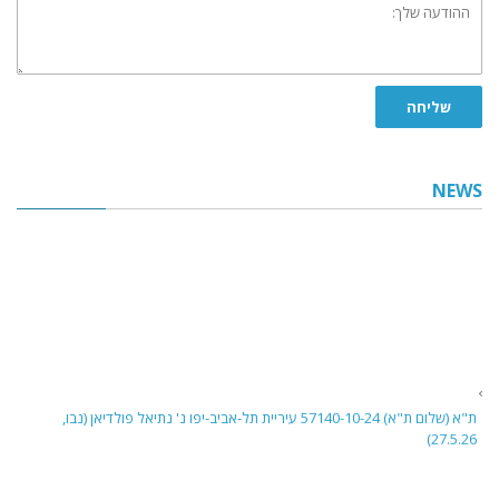
שלך:
שליחה
NEWS
ת"א (שלום ת"א) 57140-10-24 עיריית תל-אביב-יפו נ' נתיאל פולדיאן (נבו,
27.5.26)
בית משפט השלום בתל אביב דן בבקשה לביטול פסק דין שניתן בהיעדר הגנה נגד
בעל שליטה שחויב אישית בחובות ארנונה של חברה לפי סעיף 8(ג) לחוק
ההסדרים. נקבע שאין מקום לביטול מחובת הצדק, שכן הנטל להוכיח פגם