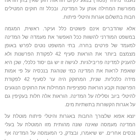
מעמד מיוחד (פטור) בנוגע לקיום הוראות חוק שאין בהן הוראה
מפורשת המחילה אותן על המדינה, ובכלל זה חוקים המטילים
חבות בתשלום אגרות והיטלי פיתוח.
אלא שהדברים אינם פשוטים כלל ועיקר. ראשית, המגמה
במשפט המודרני להשוות ככל האפשר את מעמדה של המדינה
למעמד של פרטים בחרה. בתי המשפט נוטים לפרש באופן
מצמצם ביותר את הוראות סעיף 42 לפקודת הפרשנות ולא
להעניק למדינה פריבילגיות. לגישה זו יש גם יסוד כלכלי, שכן היא
שואפת לראות את המדינה כמי שנוהגת בנכסיה על פי אמות
מידה כלכליות. שנית, המחוקק היה ער לסעיף 42 לפקודת
הפרשנות וקבע הוראות ספציפיות המחילות את החוקים הנוגעים
להיטלי ביוב וסלילה על המדינה. הוראות אלה חלות בעקיפין גם
על אגרות הקשורות בתשתיות מים.
יוצא אפוא שלצורך החבות באגרות והיטלי פיתוח מוטלת על
המדינה מעמסה שאינה שונה מהותית מזו המוטלת על בעלי
נכסים אחרים. יש שיאמרו, ובצדק, כי המעמסה על המדינה אף