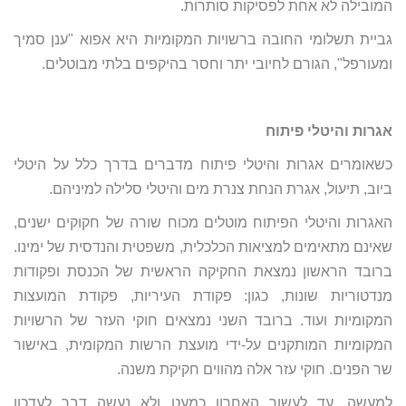
המובילה לא אחת לפסיקות סותרות.
גביית תשלומי החובה ברשויות המקומיות היא אפוא "ענן סמיך
ומעורפל", הגורם לחיובי יתר וחסר בהיקפים בלתי מבוטלים.
אגרות והיטלי פיתוח
כשאומרים אגרות והיטלי פיתוח מדברים בדרך כלל על היטלי
ביוב, תיעול, אגרת הנחת צנרת מים והיטלי סלילה למיניהם.
האגרות והיטלי הפיתוח מוטלים מכוח שורה של חקוקים ישנים,
שאינם מתאימים למציאות הכלכלית, משפטית והנדסית של ימינו.
ברובד הראשון נמצאת החקיקה הראשית של הכנסת ופקודות
מנדטוריות שונות, כגון: פקודת העיריות, פקודת המועצות
המקומיות ועוד. ברובד השני נמצאים חוקי העזר של הרשויות
המקומיות המותקנים על-ידי מועצת הרשות המקומית, באישור
שר הפנים. חוקי עזר אלה מהווים חקיקת משנה.
למעשה, עד לעשור האחרון כמעט ולא נעשה דבר לעדכון