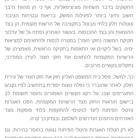
החקוקים בדבר תשתיות מוניציפאליות, אף כי הן מהוות נדבך
חשוב וחיוני ביותר לפעילות המשק, בריאות ובטיחות הציבור
ונוטלות חלק בלתי מבוטל בתקציבה של הרשות מקומית, הן בצד
ההוצאות והן בצד ההכנסות. בעשור האחרון נפתח גל של עדכוני
חקיקת המשנה (חוקי העזר) במטרה לנסות ולהתאימם למציאות
ימינו. בשל ליקויים ואי התאמות בחקיקה הראשית, מאמציהן של
הרשויות המקומיות להתאים את חוקי העזר לעידן המודרני,
נתקלים בקשיים מרובים.
כך, למשל, פסל בית המשפט העליון חוק את חוק העזר של עירית
חולון, לאחר שהוברר כי נפלה טעות יסודית בתחשיב לפיו נקבעו
התעריפים שבו. על רקע הקשיים האמורים וחוסר תשומת לב
ביישום הוראות החוק מצד הרשויות המקומיות, הפכו האגרות
והיטלי הפיתוח ליעד לגיטימי להתקפות בלתי פוסקות מצד
האזרחים והיזמים הנדרשים לשלמם, ובצדק כך קרה.
לא רק הטלת האגרות והיטלי הפיתוח נגועה בחוסר בהירות, גם