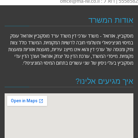
5558582 | דוא"ל : office@ma-lw.co.il
אודות המשרד
מוסקוביץ, אזרואל - משרד עורכי דין משרד עו"ד מוסקוביץ אזרואל עוסק
במיסוי מוניציפאלי ותשלומי חובה לרשויות המקומיות. המשרד כולל צוות
ותיק ומנוסה של עורכי דין והוא אינו מייצג עיריות, מועצות אזוריות ומועצות
מקומיות. מייסדי המשרד, עורכת הדין טל יצחק אזרואל ועורך הדין עדי
מוסקוביץ בעלי ניסיון של שני עשורים בתחום המיסוי המוניציפלי.
איך מגיעים אלינו?