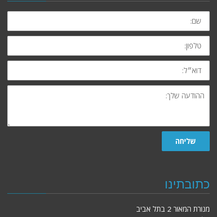
שם:
טלפון:
דוא״ל:
ההודעה
שלך:
שליחה
כתובתינו
מנורת המאור 2 בתל אביב