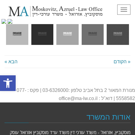
הסמארטפון שלי
תפריט
« הקודם
הבא »
פתח סרגל
מנורת המאור 2 בתל אביב טלפון :03-6326000 | פקס : 077-
5558582 | דוא"ל : office@ma-lw.co.il
אודות המשרד
מוסקוביץ, אזרואל - משרד עורכי דין משרד עו"ד מוסקוביץ אזרואל עוסק