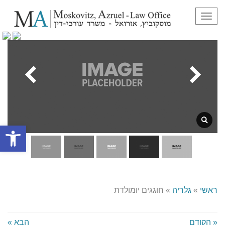
תפריט
פתח סרגל
ראשי
»
גלריה
»
חוגגים יומולדת
« הקודם
הבא »