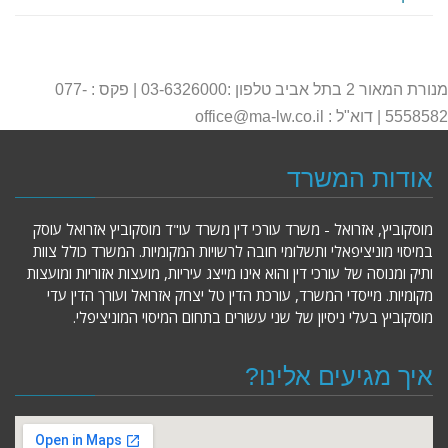
מנורת המאור 2 בתל אביב טלפון :03-6326000 | פקס : 077-
5558582 | דוא"ל : office@ma-lw.co.il
אודות המשרד
מוסקוביץ, אזרואל - משרד עורכי דין משרד עו"ד מוסקוביץ אזרואל עוסק
במיסוי מוניציפאלי ותשלומי חובה לרשויות המקומיות. המשרד כולל צוות
ותיק ומנוסה של עורכי דין והוא אינו מייצג עיריות, מועצות אזוריות ומועצות
מקומיות. מייסדי המשרד, עורכת הדין טל יצחק אזרואל ועורך הדין עדי
מוסקוביץ בעלי ניסיון של שני עשורים בתחום המיסוי המוניציפלי.
איך מגיעים אלינו?