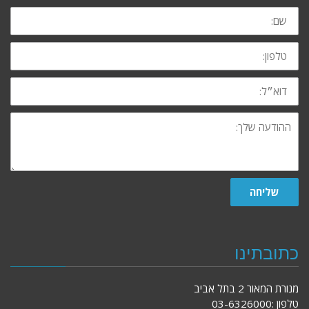
שם:
טלפון:
דוא״ל:
ההודעה
שלך:
שליחה
כתובתינו
מנורת המאור 2 בתל אביב
טלפון :03-6326000