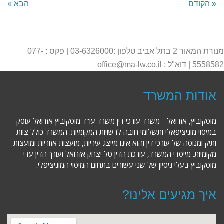
« הקודם
הבא »
מנורת המאור 2 בתל אביב טלפון :03-6326000 | פקס : 077-
5558582 | דוא"ל : office@ma-lw.co.il
אודות המשרד
מוסקוביץ, אזרואל - משרד עורכי דין משרד עו"ד מוסקוביץ אזרואל עוסק
במיסוי מוניציפאלי ותשלומי חובה לרשויות המקומיות. המשרד כולל צוות
ותיק ומנוסה של עורכי דין והוא אינו מייצג עיריות, מועצות אזוריות ומועצות
מקומיות. מייסדי המשרד, עורכת הדין טל יצחק אזרואל ועורך הדין עדי
מוסקוביץ בעלי ניסיון של שני עשורים בתחום המיסוי המוניציפלי.
איך מגיעים אלינו?