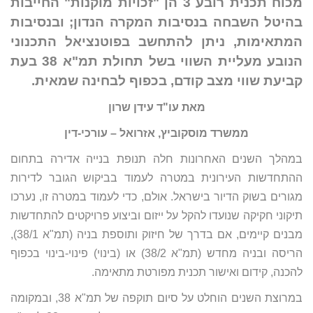
מכוח תכנית רובע 3 הן "זכויות מוקנות" החייבות
בהיטל השבחה בנסיבות המקרה הנדון; ובנסיבות
המתאימות, ניתן להתחשב בפוטנציאל התכנוני
הנובע מעליית השווי בשל תחולת תמ"א 38 בעת
קביעת שווי מצב קודם, בכפוף לבחינה שמאית.
מאת עו"ד עידן שרון
ממשרד מוסקוביץ, אזרואל – עורכי-דין
במהלך השנים האחרונות חלה תנופת בנייה אדירה בתחום
ההתחדשות העירונית במטרה לעמוד בביקוש הגובר לדירות
מגורים בשוק הדיור בישראל. אולם, כדי לעמוד במטרה זו, נערכו
תיקוני חקיקה שנועדו להקל על ייזום וביצוע פרויקטים להתחדשות
מבנים קיימים, אם בדרך של חיזוק ותוספת בניה (תמ"א 38/1),
הריסה ובניה מחדש (תמ"א 38/2) או (בינוי) פינוי-בינוי בכפוף
להכנה, קידום ואישור תכנית מפורטת מתאימה.
במרוצת השנים הוחלט על סיום תוקפה של תמ"א 38, ובמקומה