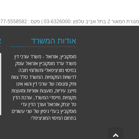
מנורת המאור 2 בתל אביב טלפון :03-6326000 | פקס : 077-5558582 | דוא"ל : office@ma-lw.co.il
אודות המשרד
א
מוסקוביץ, אזרואל - משרד עורכי דין
משרד עו"ד מוסקוביץ אזרואל עוסק
במיסוי מוניציפאלי ותשלומי חובה
לרשויות המקומיות. המשרד כולל צוות
ותיק ומנוסה של עורכי דין והוא אינו
מייצג עיריות, מועצות אזוריות ומועצות
מקומיות. מייסדי המשרד, עורכת הדין
טל יצחק אזרואל ועורך הדין עדי
מוסקוביץ בעלי ניסיון של שני עשורים
בתחום המיסוי המוניציפלי.
גלילה