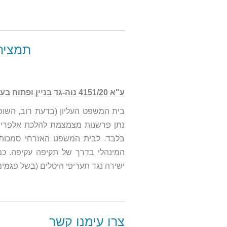
תמצית פ
ע"א 4151/20 נוה-גד בניין ופתוח בע"מ נ' עיריית באר שבע (18.10.23)
בית המשפט העליון (בדעת רוב, השופט 
נתן פרשנות מצמצמת להלכת אלפריח 
בלבד. לבית המשפט האזרחי סמכות 
המינהלי בדרך של תקיפה עקיפה. כמ
ישירה נגד תעריפי היטלים (בשל פגמי
צרו עימנו קשר