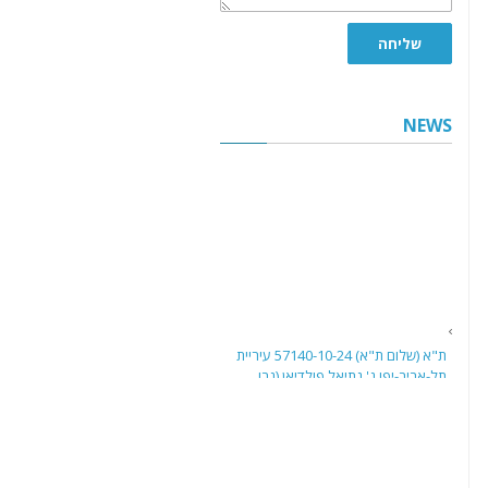
שליחה
NEWS
ת"א (שלום ת"א) 57140-10-24 עיריית
תל-אביב-יפו נ' נתיאל פולדיאן (נבו,
27.5.26)
בית משפט השלום בתל אביב דן בבקשה
לביטול פסק דין שניתן בהיעדר הגנה
נגד בעל שליטה שחויב אישית בחובות
ארנונה של חברה לפי סעיף 8(ג) לחוק